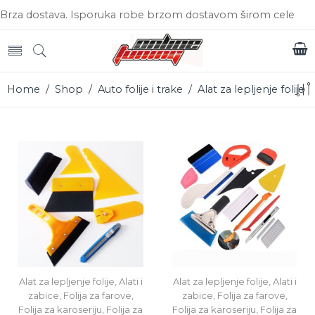
Brza dostava. Isporuka robe brzom dostavom širom cele
Srbije.
Home
/
Shop
/
Auto folije i trake
/ Alat za lepljenje folije
Alat za lepljenje folije
,
Alati i
Alat za lepljenje folije
,
Alati i
zabice
,
Folija za farove
,
zabice
,
Folija za farove
,
Folija za karoseriju
,
Folija za
Folija za karoseriju
,
Folija za