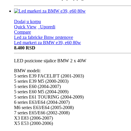
Dodaj u korpu
Quick View
Uporedi
Compare
Led za fabricke Bmw prstenove
Led markeri za BMW e39, e60 80w
8.400
RSD
LED pozicione sijalice BMW 2 x 40W
BMW modeli:
5 series E39 FACELIFT (2001-2003)
5 series E39 M5 (2000-2003)
5 series E60 (2004-2007)
5 series E60 M5 (2004-2009)
5 series E61 TOURING (2004-2009)
6 series E63/E64 (2004-2007)
M6 series E63/E64 (2005-2008)
7 series E65/E66 (2002-2008)
X3 E83 (2006-2007)
X5 E53 (2000-2006)