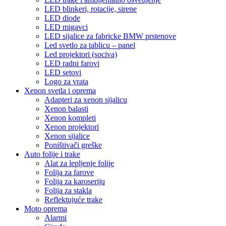
LED blinkeri, rotacije, sirene
LED diode
LED migavci
LED sijalice za fabricke BMW prstenove
Led svetlo za tablicu – panel
Led projektori (sociva)
LED radni farovi
LED setovi
Logo za vrata
Xenon svetla i oprema
Adapteri za xenon sijalicu
Xenon balasti
Xenon kompleti
Xenon projektori
Xenon sijalice
Poništivači greške
Auto folije i trake
Alat za lepljenje folije
Folija za farove
Folija za karoseriju
Folija za stakla
Reflektujuće trake
Moto oprema
Alarmi