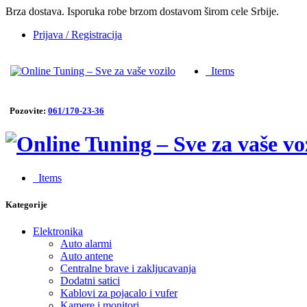
Brza dostava. Isporuka robe brzom dostavom širom cele Srbije.
Prijava / Registracija
0
Items
Pozovite:
061/170-23-36
0
Items
Kategorije
Elektronika
Auto alarmi
Auto antene
Centralne brave i zakljucavanja
Dodatni satici
Kablovi za pojacalo i vufer
Kamere i monitori