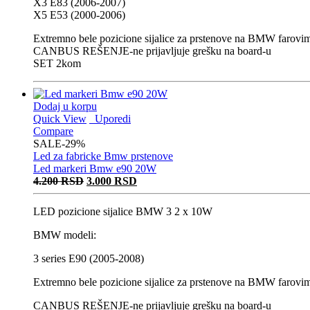
X3 E83 (2006-2007)
X5 E53 (2000-2006)
Extremno bele pozicione sijalice za prstenove na BMW farovi
CANBUS REŠENJE-ne prijavljuje grešku na board-u
SET 2kom
Dodaj u korpu
Quick View
Uporedi
Compare
SALE
-29%
Led za fabricke Bmw prstenove
Led markeri Bmw e90 20W
Originalna
Trenutna
4.200
RSD
3.000
RSD
cena
cena
je
je:
LED pozicione sijalice BMW 3 2 x 10W
bila:
3.000 RSD.
4.200 RSD.
BMW modeli:
3 series E90 (2005-2008)
Extremno bele pozicione sijalice za prstenove na BMW farovi
CANBUS REŠENJE-ne prijavljuje grešku na board-u