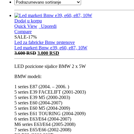
Dodaj u korpu
Quick View
Uporedi
Compare
SALE
-17%
Led za fabricke Bmw prstenove
Led markeri Bmw e39, e60, e87, 10W
Originalna
Trenutna
3.600
RSD
3.000
RSD
cena
cena
je
je:
LED pozicione sijalice BMW 2 x 5W
bila:
3.000 RSD.
3.600 RSD.
BMW modeli:
1 series E87 (2004. – 2006. )
5 series E39 FACELIFT (2001-2003)
5 series E39 M5 (2000-2003)
5 series E60 (2004-2007)
5 series E60 M5 (2004-2009)
5 series E61 TOURING (2004-2009)
6 series E63/E64 (2004-2007)
M6 series E63/E64 (2005-2008)
7 series E65/E66 (2002-2008)