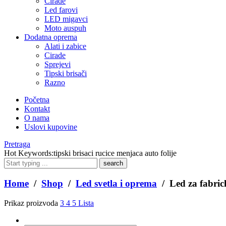
Cirade
Led farovi
LED migavci
Moto auspuh
Dodatna oprema
Alati i zabice
Cirade
Sprejevi
Tipski brisači
Razno
Početna
Kontakt
O nama
Uslovi kupovine
Pretraga
What
Hot Keywords:
tipski brisaci rucice menjaca auto folije
are
you
looking
Home
/
Shop
/
Led svetla i oprema
/ Led za fabri
for?
Prikaz proizvoda
3
4
5
Lista