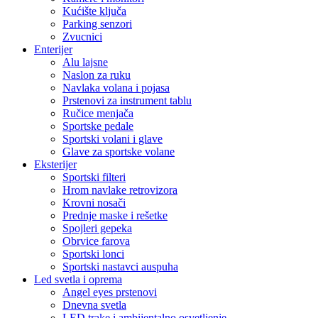
Kućište ključa
Parking senzori
Zvucnici
Enterijer
Alu lajsne
Naslon za ruku
Navlaka volana i pojasa
Prstenovi za instrument tablu
Ručice menjača
Sportske pedale
Sportski volani i glave
Glave za sportske volane
Eksterijer
Sportski filteri
Hrom navlake retrovizora
Krovni nosači
Prednje maske i rešetke
Spojleri gepeka
Obrvice farova
Sportski lonci
Sportski nastavci auspuha
Led svetla i oprema
Angel eyes prstenovi
Dnevna svetla
LED trake i ambijentalno osvetljenje