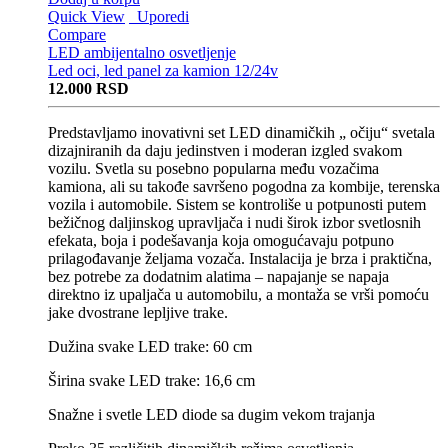
Quick View
Uporedi
Compare
LED ambijentalno osvetljenje
Led oci, led panel za kamion 12/24v
12.000
RSD
Predstavljamo inovativni set LED dinamičkih „ očiju“ svetala
dizajniranih da daju jedinstven i moderan izgled svakom
vozilu. Svetla su posebno popularna među vozačima
kamiona, ali su takođe savršeno pogodna za kombije, terenska
vozila i automobile. Sistem se kontroliše u potpunosti putem
bežičnog daljinskog upravljača i nudi širok izbor svetlosnih
efekata, boja i podešavanja koja omogućavaju potpuno
prilagođavanje željama vozača. Instalacija je brza i praktična,
bez potrebe za dodatnim alatima – napajanje se napaja
direktno iz upaljača u automobilu, a montaža se vrši pomoću
jake dvostrane lepljive trake.
Dužina svake LED trake: 60 cm
Širina svake LED trake: 16,6 cm
Snažne i svetle LED diode sa dugim vekom trajanja