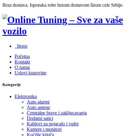
Brza dostava. Isporuka robe brzom dostavom širom cele Srbije.
0
Items
Početna
Kontakt
O nama
Uslovi kupovine
Kategorije
Elektronika
Auto alarmi
Auto antene
Centralne brave i zakljucavanja
Dodatni satici
Kablovi za pojacalo i vufer
Kamere i monitori
Kućište ključa