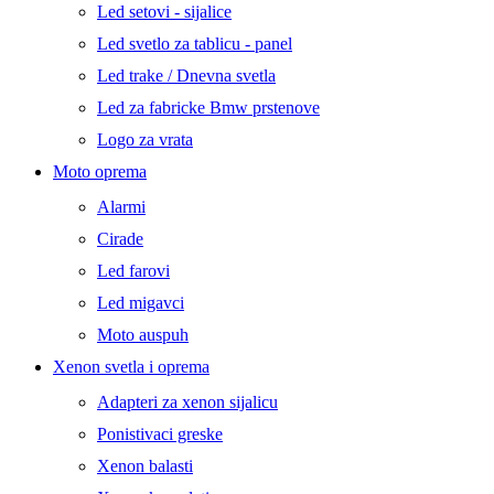
Led setovi - sijalice
Led svetlo za tablicu - panel
Led trake / Dnevna svetla
Led za fabricke Bmw prstenove
Logo za vrata
Moto oprema
Alarmi
Cirade
Led farovi
Led migavci
Moto auspuh
Xenon svetla i oprema
Adapteri za xenon sijalicu
Ponistivaci greske
Xenon balasti