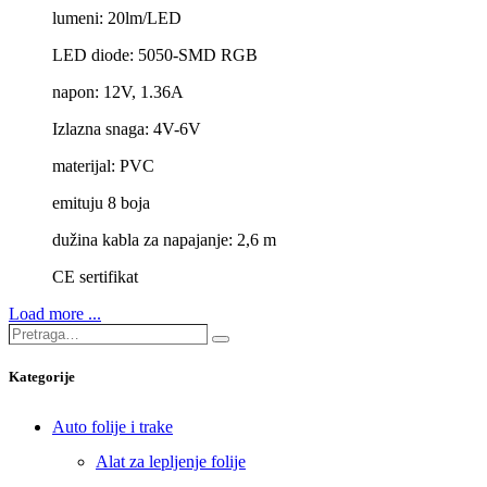
lumeni: 20lm/LED
LED diode: 5050-SMD RGB
napon: 12V, 1.36A
Izlazna snaga: 4V-6V
materijal: PVC
emituju 8 boja
dužina kabla za napajanje: 2,6 m
CE sertifikat
Load more ...
Pretraga…
Search
Kategorije
Auto folije i trake
Alat za lepljenje folije