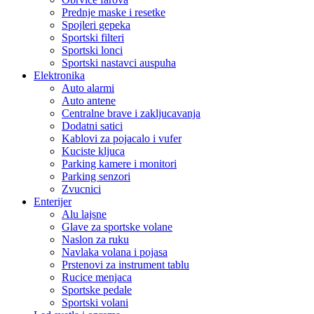
Prednje maske i resetke
Spojleri gepeka
Sportski filteri
Sportski lonci
Sportski nastavci auspuha
Elektronika
Auto alarmi
Auto antene
Centralne brave i zakljucavanja
Dodatni satici
Kablovi za pojacalo i vufer
Kuciste kljuca
Parking kamere i monitori
Parking senzori
Zvucnici
Enterijer
Alu lajsne
Glave za sportske volane
Naslon za ruku
Navlaka volana i pojasa
Prstenovi za instrument tablu
Rucice menjaca
Sportske pedale
Sportski volani