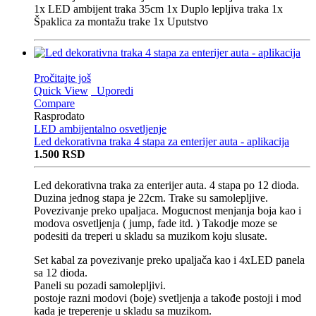
1x LED ambijent traka 35cm 1x Duplo lepljiva traka 1x
Špaklica za montažu trake 1x Uputstvo
Pročitajte još
Quick View
Uporedi
Compare
Rasprodato
LED ambijentalno osvetljenje
Led dekorativna traka 4 stapa za enterijer auta - aplikacija
1.500
RSD
Led dekorativna traka za enterijer auta. 4 stapa po 12 dioda.
Duzina jednog stapa je 22cm. Trake su samolepljive.
Povezivanje preko upaljaca. Mogucnost menjanja boja kao i
modova osvetljenja ( jump, fade itd. ) Takodje moze se
podesiti da treperi u skladu sa muzikom koju slusate.
Set kabal za povezivanje preko upaljača kao i 4xLED panela
sa 12 dioda.
Paneli su pozadi samolepljivi.
postoje razni modovi (boje) svetljenja a takođe postoji i mod
kada je treperenje u skladu sa muzikom.