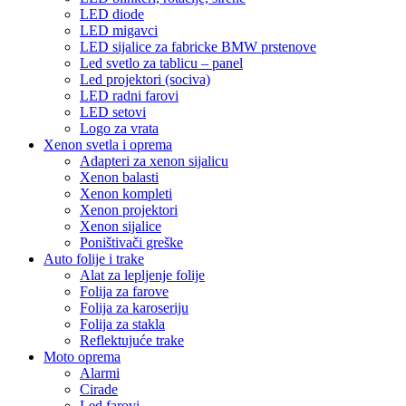
LED diode
LED migavci
LED sijalice za fabricke BMW prstenove
Led svetlo za tablicu – panel
Led projektori (sociva)
LED radni farovi
LED setovi
Logo za vrata
Xenon svetla i oprema
Adapteri za xenon sijalicu
Xenon balasti
Xenon kompleti
Xenon projektori
Xenon sijalice
Poništivači greške
Auto folije i trake
Alat za lepljenje folije
Folija za farove
Folija za karoseriju
Folija za stakla
Reflektujuće trake
Moto oprema
Alarmi
Cirade
Led farovi