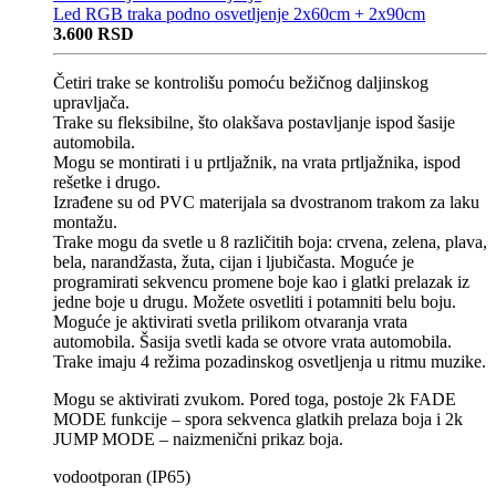
Led RGB traka podno osvetljenje 2x60cm + 2x90cm
3.600
RSD
Četiri trake se kontrolišu pomoću bežičnog daljinskog
upravljača.
Trake su fleksibilne, što olakšava postavljanje ispod šasije
automobila.
Mogu se montirati i u prtljažnik, na vrata prtljažnika, ispod
rešetke i drugo.
Izrađene su od PVC materijala sa dvostranom trakom za laku
montažu.
Trake mogu da svetle u 8 različitih boja: crvena, zelena, plava,
bela, narandžasta, žuta, cijan i ljubičasta. Moguće je
programirati sekvencu promene boje kao i glatki prelazak iz
jedne boje u drugu. Možete osvetliti i potamniti belu boju.
Moguće je aktivirati svetla prilikom otvaranja vrata
automobila. Šasija svetli kada se otvore vrata automobila.
Trake imaju 4 režima pozadinskog osvetljenja u ritmu muzike.
Mogu se aktivirati zvukom. Pored toga, postoje 2k FADE
MODE funkcije – spora sekvenca glatkih prelaza boja i 2k
JUMP MODE – naizmenični prikaz boja.
vodootporan (IP65)