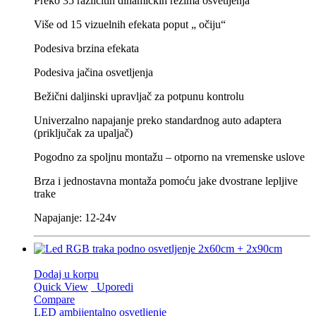
Preko 35 različitih dinamičkih režima osvetljenja
Više od 15 vizuelnih efekata poput „ očiju“
Podesiva brzina efekata
Podesiva jačina osvetljenja
Bežični daljinski upravljač za potpunu kontrolu
Univerzalno napajanje preko standardnog auto adaptera
(priključak za upaljač)
Pogodno za spoljnu montažu – otporno na vremenske uslove
Brza i jednostavna montaža pomoću jake dvostrane lepljive
trake
Napajanje: 12-24v
Dodaj u korpu
Quick View
Uporedi
Compare
LED ambijentalno osvetljenje