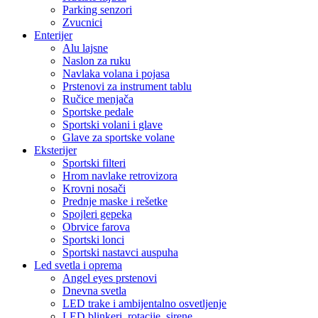
Parking senzori
Zvucnici
Enterijer
Alu lajsne
Naslon za ruku
Navlaka volana i pojasa
Prstenovi za instrument tablu
Ručice menjača
Sportske pedale
Sportski volani i glave
Glave za sportske volane
Eksterijer
Sportski filteri
Hrom navlake retrovizora
Krovni nosači
Prednje maske i rešetke
Spojleri gepeka
Obrvice farova
Sportski lonci
Sportski nastavci auspuha
Led svetla i oprema
Angel eyes prstenovi
Dnevna svetla
LED trake i ambijentalno osvetljenje
LED blinkeri, rotacije, sirene