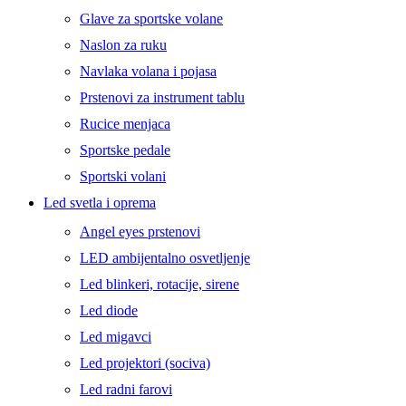
Glave za sportske volane
Naslon za ruku
Navlaka volana i pojasa
Prstenovi za instrument tablu
Rucice menjaca
Sportske pedale
Sportski volani
Led svetla i oprema
Angel eyes prstenovi
LED ambijentalno osvetljenje
Led blinkeri, rotacije, sirene
Led diode
Led migavci
Led projektori (sociva)
Led radni farovi