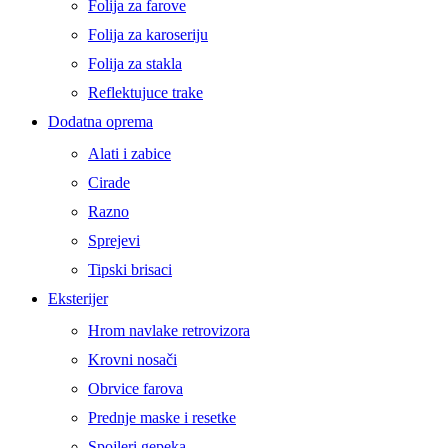
Folija za farove
Folija za karoseriju
Folija za stakla
Reflektujuce trake
Dodatna oprema
Alati i zabice
Cirade
Razno
Sprejevi
Tipski brisaci
Eksterijer
Hrom navlake retrovizora
Krovni nosači
Obrvice farova
Prednje maske i resetke
Spojleri gepeka