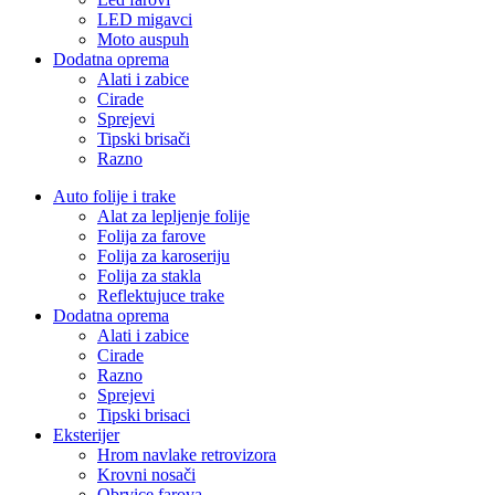
LED migavci
Moto auspuh
Dodatna oprema
Alati i zabice
Cirade
Sprejevi
Tipski brisači
Razno
Auto folije i trake
Alat za lepljenje folije
Folija za farove
Folija za karoseriju
Folija za stakla
Reflektujuce trake
Dodatna oprema
Alati i zabice
Cirade
Razno
Sprejevi
Tipski brisaci
Eksterijer
Hrom navlake retrovizora
Krovni nosači
Obrvice farova