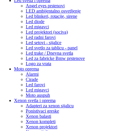
Led svetla i oprema
Angel eyes prstenovi
LED ambijentalno osvetljenje
Led blinkeri, rotacije, sirene
Led diode
Led migavci
Led projektori (sociva)
Led radni farovi
Led setovi - sijalice
Led svetlo za tablicu - panel
Led trake / Dnevna svetla
Led za fabricke Bmw prstenove
Logo za vrata
Moto oprema
Alarmi
Cirade
Led farovi
Led migavci
Moto auspuh
Xenon svetla i oprema
Adapteri za xenon sijalicu
Ponistivaci greske
Xenon balasti
Xenon kompleti
Xenon projektori