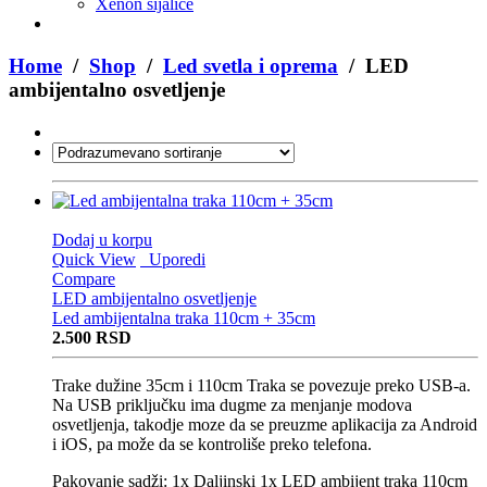
Xenon sijalice
Home
/
Shop
/
Led svetla i oprema
/ LED
ambijentalno osvetljenje
Dodaj u korpu
Quick View
Uporedi
Compare
LED ambijentalno osvetljenje
Led ambijentalna traka 110cm + 35cm
2.500
RSD
Trake dužine 35cm i 110cm Traka se povezuje preko USB-a.
Na USB priključku ima dugme za menjanje modova
osvetljenja, takodje moze da se preuzme aplikacija za Android
i iOS, pa može da se kontroliše preko telefona.
Pakovanje sadži: 1x Daljinski 1x LED ambijent traka 110cm