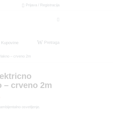
Prijava / Registracija
Pretraga
 Kupovine
vlakno – crveno 2m
ektricno
o – crveno 2m
D
ambijentalno osvetljenje.