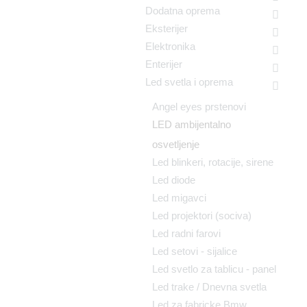
Dodatna oprema
Eksterijer
Elektronika
Enterijer
Led svetla i oprema
Angel eyes prstenovi
LED ambijentalno
osvetljenje
Led blinkeri, rotacije, sirene
Led diode
Led migavci
Led projektori (sociva)
Led radni farovi
Led setovi - sijalice
Led svetlo za tablicu - panel
Led trake / Dnevna svetla
Led za fabricke Bmw