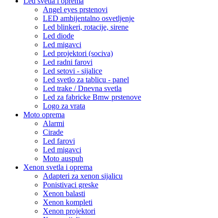
Led svetla i oprema
Angel eyes prstenovi
LED ambijentalno osvetljenje
Led blinkeri, rotacije, sirene
Led diode
Led migavci
Led projektori (sociva)
Led radni farovi
Led setovi - sijalice
Led svetlo za tablicu - panel
Led trake / Dnevna svetla
Led za fabricke Bmw prstenove
Logo za vrata
Moto oprema
Alarmi
Cirade
Led farovi
Led migavci
Moto auspuh
Xenon svetla i oprema
Adapteri za xenon sijalicu
Ponistivaci greske
Xenon balasti
Xenon kompleti
Xenon projektori