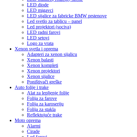
LED diode
LED migavci
LED sijalice za fabricke BMW prstenove
Led svetlo za tablicu – panel
Led projektori (sociva)
LED radni farovi
LED setovi
Logo za vrata
Xenon svetla i oprema
Adapteri za xenon sijalicu
Xenon balasti
Xenon kompleti
Xenon projektori
Xenon sijalice
Poništivači greške
Auto folije i trake
Alat za lepljenje folije
Folija za farove
Folija za karoseriju
Folija za stakla
Reflektujuće trake
Moto oprema
Alarmi
Cirade
Led farovi