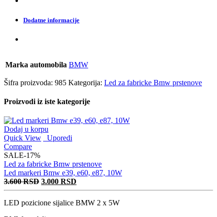
Dodatne informacije
Marka automobila
BMW
Šifra proizvoda:
985
Kategorija:
Led za fabricke Bmw prstenove
Proizvodi iz iste kategorije
Dodaj u korpu
Quick View
Uporedi
Compare
SALE
-17%
Led za fabricke Bmw prstenove
Led markeri Bmw e39, e60, e87, 10W
Originalna
Trenutna
3.600
RSD
3.000
RSD
cena
cena
je
je:
LED pozicione sijalice BMW 2 x 5W
bila:
3.000 RSD.
3.600 RSD.