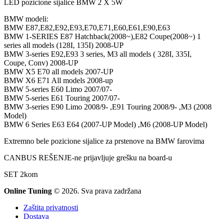
LED pozicione sijalice BMW 2 X 5W
bila:
3.600 RSD.
4.800 RSD.
BMW modeli:
BMW E87,E82,E92,E93,E70,E71,E60,E61,E90,E63
BMW 1-SERIES E87 Hatchback(2008~),E82 Coupe(2008~) 1
series all models (128I, 135I) 2008-UP
BMW 3-series E92,E93 3 series, M3 all models ( 328I, 335I,
Coupe, Conv) 2008-UP
BMW X5 E70 all models 2007-UP
BMW X6 E71 All models 2008-up
BMW 5-series E60 Limo 2007/07-
BMW 5-series E61 Touring 2007/07-
BMW 3-series E90 Limo 2008/9- ,E91 Touring 2008/9- ,M3 (2008
Model)
BMW 6 Series E63 E64 (2007-UP Model) ,M6 (2008-UP Model)
Extremno bele pozicione sijalice za prstenove na BMW farovima
CANBUS REŠENJE-ne prijavljuje grešku na board-u
SET 2kom
Online Tuning
© 2026. Sva prava zadržana
Zaštita privatnosti
Dostava