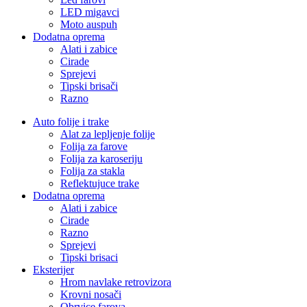
LED migavci
Moto auspuh
Dodatna oprema
Alati i zabice
Cirade
Sprejevi
Tipski brisači
Razno
Auto folije i trake
Alat za lepljenje folije
Folija za farove
Folija za karoseriju
Folija za stakla
Reflektujuce trake
Dodatna oprema
Alati i zabice
Cirade
Razno
Sprejevi
Tipski brisaci
Eksterijer
Hrom navlake retrovizora
Krovni nosači
Obrvice farova