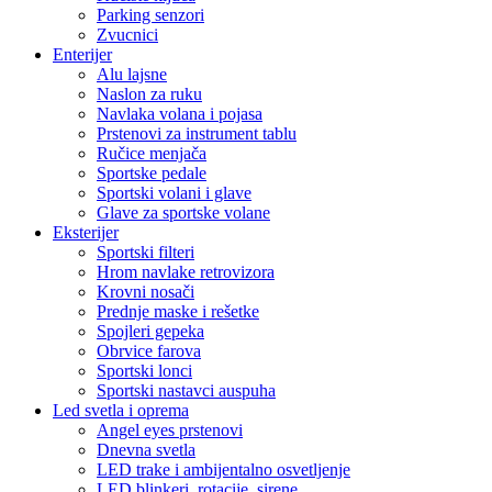
Parking senzori
Zvucnici
Enterijer
Alu lajsne
Naslon za ruku
Navlaka volana i pojasa
Prstenovi za instrument tablu
Ručice menjača
Sportske pedale
Sportski volani i glave
Glave za sportske volane
Eksterijer
Sportski filteri
Hrom navlake retrovizora
Krovni nosači
Prednje maske i rešetke
Spojleri gepeka
Obrvice farova
Sportski lonci
Sportski nastavci auspuha
Led svetla i oprema
Angel eyes prstenovi
Dnevna svetla
LED trake i ambijentalno osvetljenje
LED blinkeri, rotacije, sirene