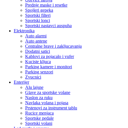
Prednje maske i resetke
Spojleri gepeka
Sportski filteri
Sportski lonci
Sportski nastavci auspuha
Elektronika
Auto alarmi
Auto antene
Centralne brave i zakljucavanja
Dodatni satici
Kablovi za pojacalo i vufer
Kuciste kljuca
Parking kamere i monitori
Parking senzori
Zvucnici
Enterijer
Alu lajsne
Glave za sportske volane
Naslon za ruku
Navlaka volana i pojasa
Prstenovi za instrument tablu
Rucice menjaca
Sportske pedale
Sportski volani