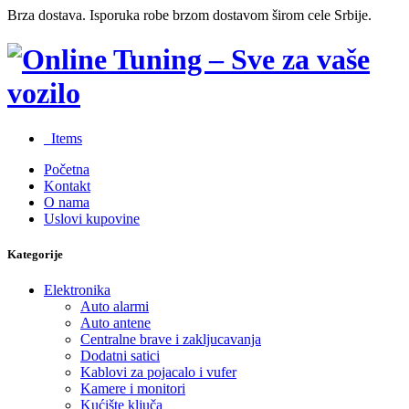
Brza dostava. Isporuka robe brzom dostavom širom cele Srbije.
0
Items
Početna
Kontakt
O nama
Uslovi kupovine
Kategorije
Elektronika
Auto alarmi
Auto antene
Centralne brave i zakljucavanja
Dodatni satici
Kablovi za pojacalo i vufer
Kamere i monitori
Kućište ključa