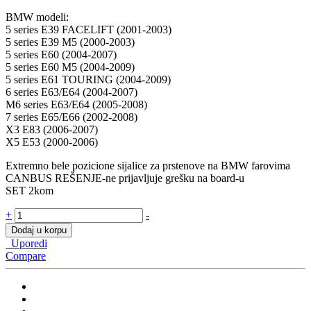
BMW modeli:
5 series E39 FACELIFT (2001-2003)
5 series E39 M5 (2000-2003)
5 series E60 (2004-2007)
5 series E60 M5 (2004-2009)
5 series E61 TOURING (2004-2009)
6 series E63/E64 (2004-2007)
M6 series E63/E64 (2005-2008)
7 series E65/E66 (2002-2008)
X3 E83 (2006-2007)
X5 E53 (2000-2006)
Extremno bele pozicione sijalice za prstenove na BMW farovima
CANBUS REŠENJE-ne prijavljuje grešku na board-u
SET 2kom
Led
+
-
markeri
Dodaj u korpu
za
Uporedi
BMW
Compare
e39,
e60
80w
quantity