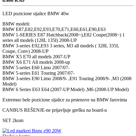
8.400
RSD
LED pozicione sijalice BMW 40w
BMW modeli:
BMW E87,E82,E92,E93,E70,E71,E60,E61,E90,E63
BMW 1-SERIES E87 Hatchback(2008~),E82 Coupe(2008~) 1
series all models (128I, 135I) 2008-UP
BMW 3-series E92,E93 3 series, M3 all models ( 328I, 335I,
Coupe, Conv) 2008-UP
BMW X5 E70 all models 2007-UP
BMW X6 E71 All models 2008-up
BMW 5-series E60 Limo 2007/07-
BMW 5-series E61 Touring 2007/07-
BMW 3-series E90 Limo 2008/9- ,E91 Touring 2008/9- ,M3 (2008
Model)
BMW 6 Series E63 E64 (2007-UP Model) ,M6 (2008-UP Model)
Extremno bele pozicione sijalice za prstenove na BMW farovima
CANBUS REŠENJE-ne prijavljuje grešku na board-u
SET 2kom