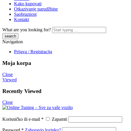
Kako kupovati
Otkazivanje narudžbine
Saobraznost
Kontakt
What are you looking for?
Navigation
Prijava / Registracija
Moja korpa
Close
Viewed
Recently Viewed
Close
Korisničko ili e-mail
*
Zapamti
Password
*
Zaboravio lozinku?