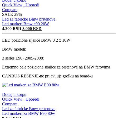
Dodaj u korpu
Quick View
Uporedi
Compare
SALE
-29%
Led za fabricke Bmw prstenove
Led markeri Bmw e90 20W
Originalna
Trenutna
4.200
RSD
3.000
RSD
cena
cena
je
je:
LED pozicione sijalice BMW 3 2 x 10W
bila:
3.000 RSD.
4.200 RSD.
BMW modeli:
3 series E90 (2005-2008)
Extremno bele pozicione sijalice za prstenove na BMW farovima
CANBUS REŠENJE-ne prijavljuje grešku na board-u
Dodaj u korpu
Quick View
Uporedi
Compare
Led za fabricke Bmw prstenove
Led markeri za BMW E90 80w