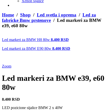
Xenon sijalice
Home
/
Shop
/
Led svetla i oprema
/
Led za
fabricke Bmw prstenove
/ Led markeri za BMW
e39, e60 80w
Led markeri za BMW H8 80w
8.400
RSD
Led markeri za BMW E90 80w
8.400
RSD
Zoom
Led markeri za BMW e39, e60
80w
8.400
RSD
LED pozicione sijalice BMW 2 x 40W