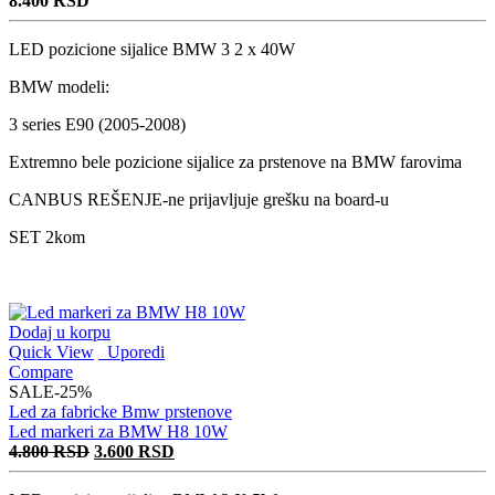
8.400
RSD
LED pozicione sijalice BMW 3 2 x 40W
BMW modeli:
3 series E90 (2005-2008)
Extremno bele pozicione sijalice za prstenove na BMW farovima
CANBUS REŠENJE-ne prijavljuje grešku na board-u
SET 2kom
Dodaj u korpu
Quick View
Uporedi
Compare
SALE
-25%
Led za fabricke Bmw prstenove
Led markeri za BMW H8 10W
Originalna
Trenutna
4.800
RSD
3.600
RSD
cena
cena
je
je: