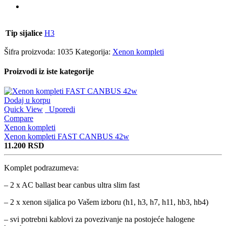
Tip sijalice
H3
Šifra proizvoda:
1035
Kategorija:
Xenon kompleti
Proizvodi iz iste kategorije
Dodaj u korpu
Quick View
Uporedi
Compare
Xenon kompleti
Xenon kompleti FAST CANBUS 42w
11.200
RSD
Komplet podrazumeva:
– 2 x AC ballast bear canbus ultra slim fast
– 2 x xenon sijalica po Vašem izboru (h1, h3, h7, h11, hb3, hb4)
– svi potrebni kablovi za povezivanje na postojeće halogene