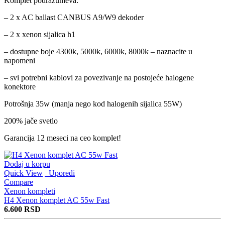
Komplet podrazumeva:
– 2 x AC ballast CANBUS A9/W9 dekoder
– 2 x xenon sijalica h1
– dostupne boje 4300k, 5000k, 6000k, 8000k – naznacite u
napomeni
– svi potrebni kablovi za povezivanje na postojeće halogene
konektore
Potrošnja 35w (manja nego kod halogenih sijalica 55W)
200% jače svetlo
Garancija 12 meseci na ceo komplet!
Dodaj u korpu
Quick View
Uporedi
Compare
Xenon kompleti
H4 Xenon komplet AC 55w Fast
6.600
RSD