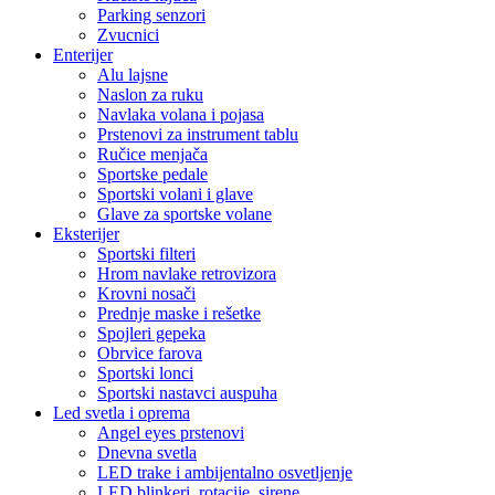
Parking senzori
Zvucnici
Enterijer
Alu lajsne
Naslon za ruku
Navlaka volana i pojasa
Prstenovi za instrument tablu
Ručice menjača
Sportske pedale
Sportski volani i glave
Glave za sportske volane
Eksterijer
Sportski filteri
Hrom navlake retrovizora
Krovni nosači
Prednje maske i rešetke
Spojleri gepeka
Obrvice farova
Sportski lonci
Sportski nastavci auspuha
Led svetla i oprema
Angel eyes prstenovi
Dnevna svetla
LED trake i ambijentalno osvetljenje
LED blinkeri, rotacije, sirene