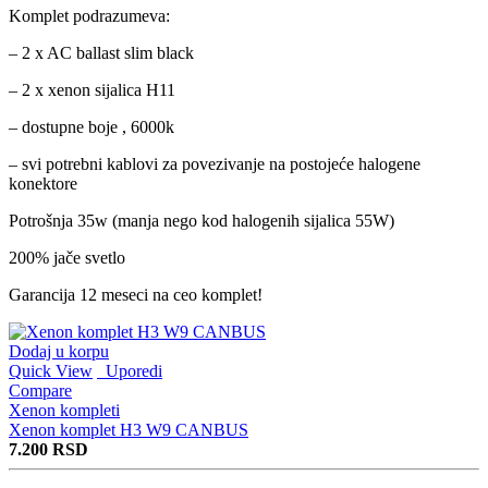
Komplet podrazumeva:
– 2 x AC ballast slim black
– 2 x xenon sijalica H11
– dostupne boje , 6000k
– svi potrebni kablovi za povezivanje na postojeće halogene
konektore
Potrošnja 35w (manja nego kod halogenih sijalica 55W)
200% jače svetlo
Garancija 12 meseci na ceo komplet!
Dodaj u korpu
Quick View
Uporedi
Compare
Xenon kompleti
Xenon komplet H3 W9 CANBUS
7.200
RSD