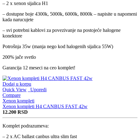
– 2 x xenon sijalica H1
– dostupne boje 4300k, 5000k, 6000k, 8000k – napisite u napomeni
kada narucujete
– svi potrebni kablovi za povezivanje na postojeće halogene
konektore
Potrošnja 35w (manja nego kod halogenih sijalica 55W)
200% jače svetlo
Garancija 12 meseci na ceo komplet!
Dodaj u korpu
Quick View
Uporedi
Compare
Xenon kompleti
Xenon kompleti H4 CANBUS FAST 42w
12.200
RSD
Komplet podrazumeva:
– 2 x AC ballast canbus ultra slim fast