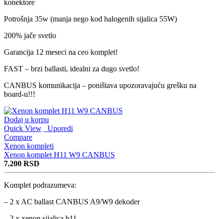
konektore
Potrošnja 35w (manja nego kod halogenih sijalica 55W)
200% jače svetlo
Garancija 12 meseci na ceo komplet!
FAST – brzi ballasti, idealni za dugo svetlo!
CANBUS komunikacija – poništava upozoravajuću grešku na
board-u!!!
Dodaj u korpu
Quick View
Uporedi
Compare
Xenon kompleti
Xenon komplet H11 W9 CANBUS
7.200
RSD
Komplet podrazumeva:
– 2 x AC ballast CANBUS A9/W9 dekoder
– 2 x xenon sijalica h11