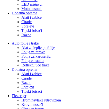
LED migavci
Moto auspuh
Dodatna oprema
Alati i zabice
Cirade
Sprejevi
Tipski brisači
Razno
Auto folije i trake
Alat za lepljenje folije
Folija za farove
Folija za karoseriju
Folija za stakla
Reflektujuce trake
Dodatna oprema
Alati i zabice
Cirade
Razno
Sprejevi
Tipski brisaci
Eksterijer
Hrom navlake retrovizora
Krovni nosači
Obrvice farova