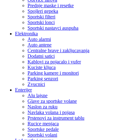
Prednje maske i resetke
Spojleri gepeka
Sportski filteri
Sportski lonci
Sportski nastavci auspuha
Elektronika
Auto alarmi
Auto antene
Centralne brave i zakljucavanja
Dodatni satici
Kablovi za pojacalo i vufer
Kuciste kljuca
Parking kamere i monitori
Parking senzori
Zvucnici
Enterijer
Alu lajsne
Glave za sportske volane
Naslon za ruku
Navlaka volana i pojasa
Prstenovi za instrument tablu
Rucice menjaca
Sportske pedale
Sportski volani