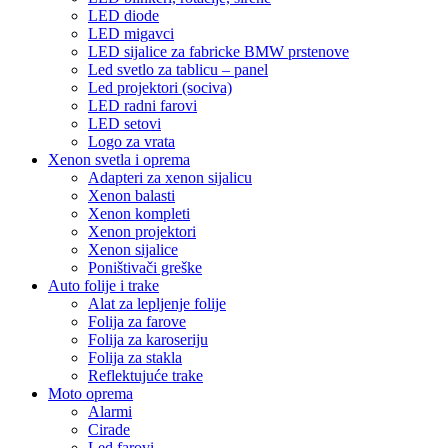
LED diode
LED migavci
LED sijalice za fabricke BMW prstenove
Led svetlo za tablicu – panel
Led projektori (sociva)
LED radni farovi
LED setovi
Logo za vrata
Xenon svetla i oprema
Adapteri za xenon sijalicu
Xenon balasti
Xenon kompleti
Xenon projektori
Xenon sijalice
Poništivači greške
Auto folije i trake
Alat za lepljenje folije
Folija za farove
Folija za karoseriju
Folija za stakla
Reflektujuće trake
Moto oprema
Alarmi
Cirade
Led farovi