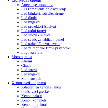
Led svetla i oprema
Angel eyes prstenovi
LED ambijentalno osvetljenje
Led blinkeri, rotacije, sirene
Led diode
Led migavci
Led projektori (sociva)
Led radni farovi
Led setovi - sijalice
Led svetlo za tablicu - panel
Led trake / Dnevna svetla
Led za fabricke Bmw prstenove
Logo za vrata
Moto oprema
Alarmi
Cirade
Led farovi
Led migavci
Moto auspuh
Xenon svetla i oprema
Adapteri za xenon sijalicu
Ponistivaci greske
Xenon balasti
Xenon kompleti
Xenon projektori