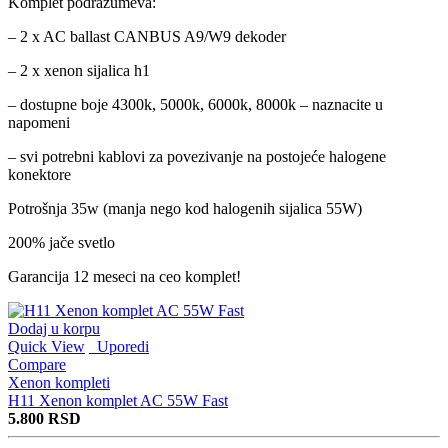
Komplet podrazumeva:
– 2 x AC ballast CANBUS A9/W9 dekoder
– 2 x xenon sijalica h1
– dostupne boje 4300k, 5000k, 6000k, 8000k – naznacite u
napomeni
– svi potrebni kablovi za povezivanje na postojeće halogene
konektore
Potrošnja 35w (manja nego kod halogenih sijalica 55W)
200% jače svetlo
Garancija 12 meseci na ceo komplet!
Dodaj u korpu
Quick View
Uporedi
Compare
Xenon kompleti
H11 Xenon komplet AC 55W Fast
5.800
RSD