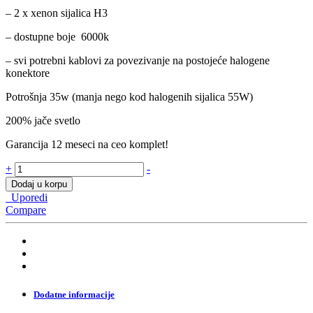
– 2 x xenon sijalica H3
– dostupne boje 6000k
– svi potrebni kablovi za povezivanje na postojeće halogene
konektore
Potrošnja 35w (manja nego kod halogenih sijalica 55W)
200% jače svetlo
Garancija 12 meseci na ceo komplet!
H3
+
-
Xenon
Dodaj u korpu
komplet
Uporedi
AC
Compare
55W
Fast
quantity
Dodatne informacije