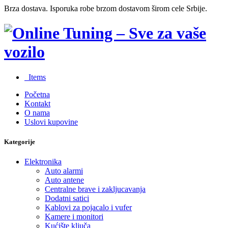
Brza dostava. Isporuka robe brzom dostavom širom cele Srbije.
0
Items
Početna
Kontakt
O nama
Uslovi kupovine
Kategorije
Elektronika
Auto alarmi
Auto antene
Centralne brave i zakljucavanja
Dodatni satici
Kablovi za pojacalo i vufer
Kamere i monitori
Kućište ključa