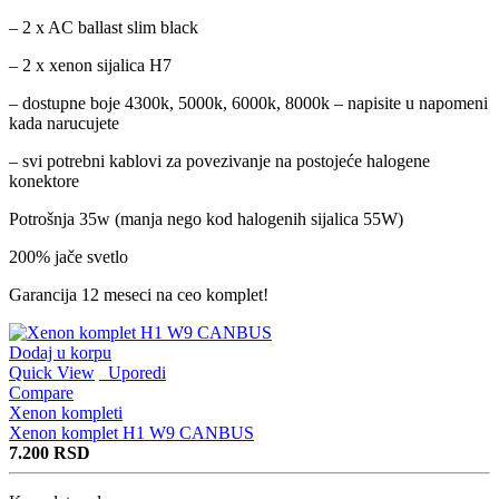
– 2 x AC ballast slim black
– 2 x xenon sijalica H7
– dostupne boje 4300k, 5000k, 6000k, 8000k – napisite u napomeni
kada narucujete
– svi potrebni kablovi za povezivanje na postojeće halogene
konektore
Potrošnja 35w (manja nego kod halogenih sijalica 55W)
200% jače svetlo
Garancija 12 meseci na ceo komplet!
Dodaj u korpu
Quick View
Uporedi
Compare
Xenon kompleti
Xenon komplet H1 W9 CANBUS
7.200
RSD