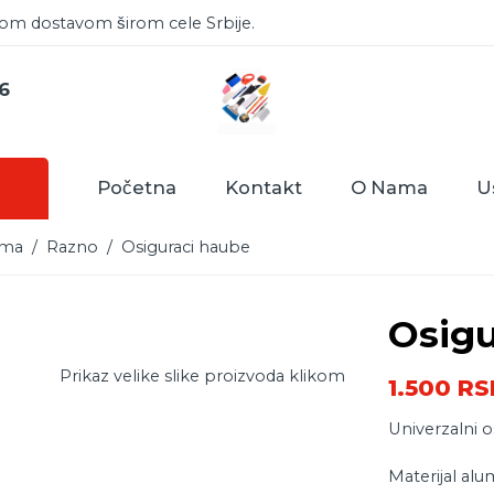
zom dostavom širom cele Srbije.
6
Početna
Kontakt
O Nama
U
ema
/
Razno
/ Osiguraci haube
Osigu
Prikaz velike slike proizvoda klikom
1.500
RS
Univerzalni o
Materijal alu