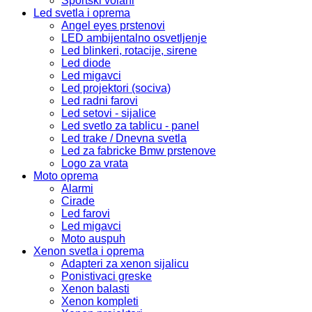
Sportski volani
Led svetla i oprema
Angel eyes prstenovi
LED ambijentalno osvetljenje
Led blinkeri, rotacije, sirene
Led diode
Led migavci
Led projektori (sociva)
Led radni farovi
Led setovi - sijalice
Led svetlo za tablicu - panel
Led trake / Dnevna svetla
Led za fabricke Bmw prstenove
Logo za vrata
Moto oprema
Alarmi
Cirade
Led farovi
Led migavci
Moto auspuh
Xenon svetla i oprema
Adapteri za xenon sijalicu
Ponistivaci greske
Xenon balasti
Xenon kompleti