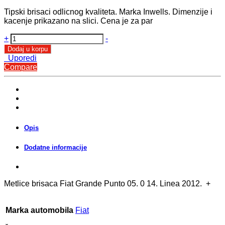
Tipski brisaci odlicnog kvaliteta. Marka Inwells. Dimenzije i
kacenje prikazano na slici. Cena je za par
Tipski
+
-
brisaci
Dodaj u korpu
metlice
Uporedi
Fiat
Compare
Grande
Punto
Punto
3
quantity
Opis
Dodatne informacije
Metlice brisaca Fiat Grande Punto 05. 0 14. Linea 2012. +
Marka automobila
Fiat