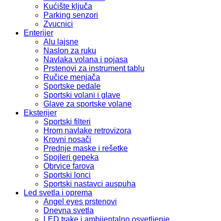
Kućište ključa
Parking senzori
Zvucnici
Enterijer
Alu lajsne
Naslon za ruku
Navlaka volana i pojasa
Prstenovi za instrument tablu
Ručice menjača
Sportske pedale
Sportski volani i glave
Glave za sportske volane
Eksterijer
Sportski filteri
Hrom navlake retrovizora
Krovni nosači
Prednje maske i rešetke
Spojleri gepeka
Obrvice farova
Sportski lonci
Sportski nastavci auspuha
Led svetla i oprema
Angel eyes prstenovi
Dnevna svetla
LED trake i ambijentalno osvetljenje