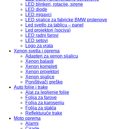
LED blinkeri, rotacije, sirene
LED diode
LED migavci
LED sijalice za fabricke BMW prstenove
Led svetlo za tablicu – panel
Led projektori (sociva)
LED radni farovi
LED setovi
Logo za vrata
Xenon svetla i oprema
Adapteri za xenon sijalicu
Xenon balasti
Xenon kompleti
Xenon projektori
Xenon sijalice
Poništivači greške
Auto folije i trake
Alat za lepljenje folije
Folija za farove
Folija za karoseriju
Folija za stakla
Reflektujuće trake
Moto oprema
Alarmi
Cirade