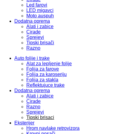
Led farovi
LED migavci
Moto auspuh
Dodatna oprema
Alati i zabice
Cirade
Sprejevi
Tipski brisači
Razno
Auto folije i trake
Alat za lepljenje folije
Folija za farove
Folija za karoseriju
Folija za stakla
Reflektujuce trake
Dodatna oprema
Alati i zabice
Cirade
Razno
Sprejevi
Tipski brisaci
Eksterijer
Hrom navlake retrovizora
Krovni nosači