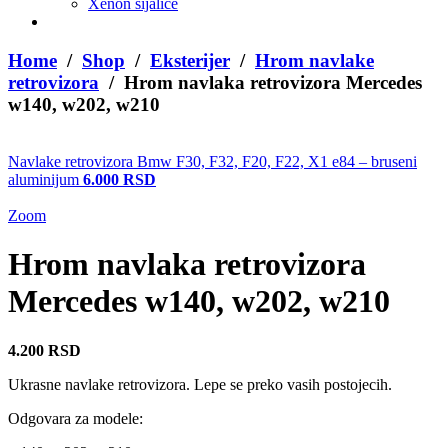
Xenon sijalice
Home
/
Shop
/
Eksterijer
/
Hrom navlake
retrovizora
/ Hrom navlaka retrovizora Mercedes
w140, w202, w210
Navlake retrovizora Bmw F30, F32, F20, F22, X1 e84 – bruseni
aluminijum
6.000
RSD
Zoom
Hrom navlaka retrovizora
Mercedes w140, w202, w210
4.200
RSD
Ukrasne navlake retrovizora. Lepe se preko vasih postojecih.
Odgovara za modele: