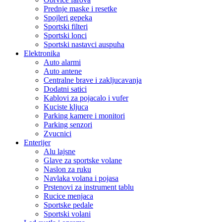
Prednje maske i resetke
Spojleri gepeka
Sportski filteri
Sportski lonci
Sportski nastavci auspuha
Elektronika
Auto alarmi
Auto antene
Centralne brave i zakljucavanja
Dodatni satici
Kablovi za pojacalo i vufer
Kuciste kljuca
Parking kamere i monitori
Parking senzori
Zvucnici
Enterijer
Alu lajsne
Glave za sportske volane
Naslon za ruku
Navlaka volana i pojasa
Prstenovi za instrument tablu
Rucice menjaca
Sportske pedale
Sportski volani