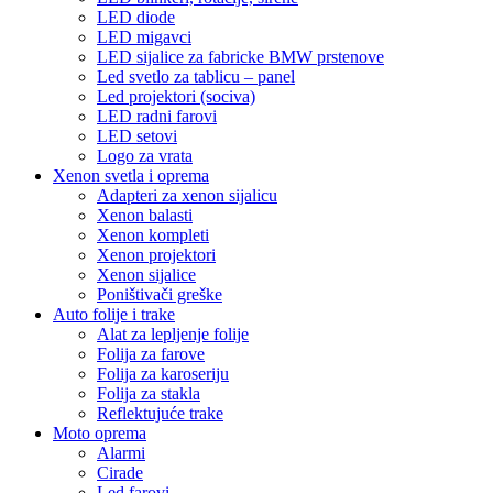
LED diode
LED migavci
LED sijalice za fabricke BMW prstenove
Led svetlo za tablicu – panel
Led projektori (sociva)
LED radni farovi
LED setovi
Logo za vrata
Xenon svetla i oprema
Adapteri za xenon sijalicu
Xenon balasti
Xenon kompleti
Xenon projektori
Xenon sijalice
Poništivači greške
Auto folije i trake
Alat za lepljenje folije
Folija za farove
Folija za karoseriju
Folija za stakla
Reflektujuće trake
Moto oprema
Alarmi
Cirade
Led farovi