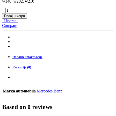
w140, w202, w210
Hrom
+
-
navlaka
Dodaj u korpu
retrovizora
Uporedi
Mercedes
Compare
w140,
w202,
w210
quantity
Dodatne informacije
Recenzije (0)
Marka automobila
Mercedes Benz
Based on 0 reviews