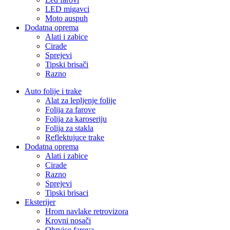
LED migavci
Moto auspuh
Dodatna oprema
Alati i zabice
Cirade
Sprejevi
Tipski brisači
Razno
Auto folije i trake
Alat za lepljenje folije
Folija za farove
Folija za karoseriju
Folija za stakla
Reflektujuce trake
Dodatna oprema
Alati i zabice
Cirade
Razno
Sprejevi
Tipski brisaci
Eksterijer
Hrom navlake retrovizora
Krovni nosači
Obrvice farova