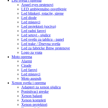
Led svetla i oprema
Angel eyes prstenovi
LED ambijentalno osvetljenje
Led blinkeri, rotacije, sirene
Led diode
Led migavci
Led projektori (sociva)
Led radni farovi
Led setovi - sijalice
Led svetlo za tablicu - panel
Led trake / Dnevna svetla
Led za fabricke Bmw prstenove
Logo za vrata
Moto oprema
Alarmi
Cirade
Led farovi
Led migavci
Moto auspuh
Xenon svetla i oprema
Adapteri za xenon sijalicu
Ponistivaci greske
Xenon balasti
Xenon kompleti
Xenon projektori