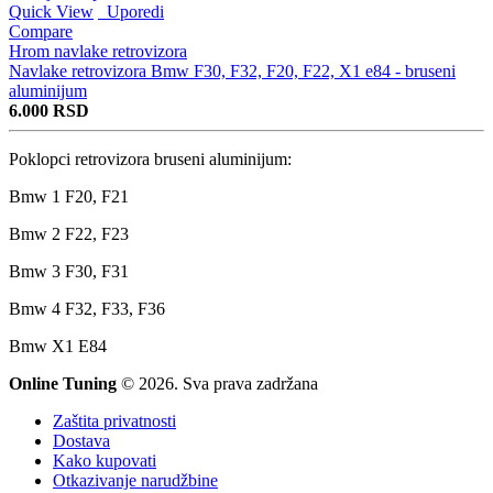
Quick View
Uporedi
Compare
Hrom navlake retrovizora
Navlake retrovizora Bmw F30, F32, F20, F22, X1 e84 - bruseni
aluminijum
6.000
RSD
Poklopci retrovizora bruseni aluminijum:
Bmw 1 F20, F21
Bmw 2 F22, F23
Bmw 3 F30, F31
Bmw 4 F32, F33, F36
Bmw X1 E84
Online Tuning
© 2026. Sva prava zadržana
Zaštita privatnosti
Dostava
Kako kupovati
Otkazivanje narudžbine