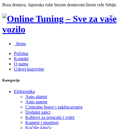
Brza dostava. Isporuka robe brzom dostavom širom cele Srbije.
0
Items
Početna
Kontakt
O nama
Uslovi kupovine
Kategorije
Elektronika
Auto alarmi
Auto antene
Centralne brave i zakljucavanja
Dodatni satici
Kablovi za pojacalo i vufer
Kamere i monitori
Kućište ključa