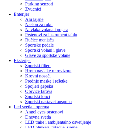
Parking senzori
Zvucnici
Enterijer
Alu lajsne
Naslon za ruku
Navlaka volana i pojasa
Prstenovi za instrument tablu
Ručice menjača
Sportske pedale
Sportski volani i glave
Glave za sportske volane
Eksterijer
Sportski filteri
Hrom navlake retrovizora
Krovni nosači
Prednje maske i rešetke
Spojleri gepeka
Obrvice farova
Sportski lonci
Sportski nastavci auspuha
Led svetla i oprema
Angel eyes prstenovi
Dnevna svetla
LED trake i ambijentalno osvetljenje
LED blinkeri, rotacije, sirene