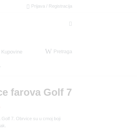
Prijava / Registracija
Pretraga
 Kupovine
7
e farova Golf 7
D
Golf 7. Obrvice su u crnoj boji
vak.