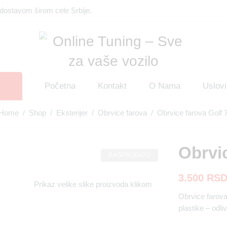
dostavom širom cele Srbije.
Početna
Kontakt
O Nama
Uslovi
Home
/
Shop
/
Eksterijer
/
Obrvice farova
/ Obrvice farova Golf 
Obrvic
RASPRODATO
3.500
RS
Prikaz velike slike proizvoda klikom
Obrvice farova 
plastike – odli