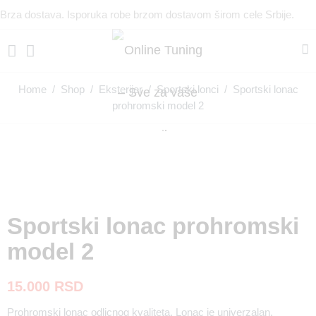
Brza dostava. Isporuka robe brzom dostavom širom cele Srbije.
Home
/
Shop
/
Eksterijer
/
Sportski lonci
/ Sportski lonac
prohromski model 2
Sportski lonac prohromski
model 2
15.000
RSD
Prohromski lonac odlicnog kvaliteta. Lonac je univerzalan.