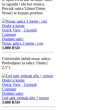
su ugradni i idu bez nosaca.
Precnik satica 52mm/55mm.
Nosaci se kupuju posebno
Dodaj u korpu
Quick View
Uporedi
Compare
Dodatni satici
Nosac satica 3 mesta - crni
1.800
RSD
Univerzalni stubni nosac satica.
Predvidjeno za satice 53mm (
2,5″).
Dodaj u korpu
Quick View
Uporedi
Compare
Dodatni satici
Led satic pritisak ulja + senzor
3.000
RSD