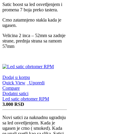
Satic boost sa led osvetljenjem i
promena 7 boja preko tastera.
Crno zatamnjeno stakla kada je
ugasen.
Velicina 2 inca – 52mm sa zadnje
strane, prednja strana sa ramom
57mm
Dodaj u korpu
Quick View
Uporedi
Compare
Dodatni satici
Led satic obrtomer RPM
3.000
RSD
Novi satici za naknadnu ugradnju
sa led osvetljenjem. Kada je
ugasen je crno ( smoked). Kada
se upali svetli kao sa slika. Satici