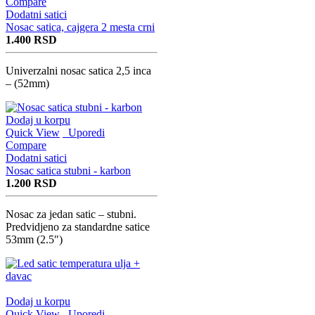
Compare
Dodatni satici
Nosac satica, cajgera 2 mesta crni
1.400
RSD
Univerzalni nosac satica 2,5 inca
– (52mm)
Dodaj u korpu
Quick View
Uporedi
Compare
Dodatni satici
Nosac satica stubni - karbon
1.200
RSD
Nosac za jedan satic – stubni.
Predvidjeno za standardne satice
53mm (2.5″)
Dodaj u korpu
Quick View
Uporedi