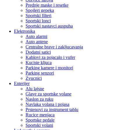
Prednje maske i resetke
Spojleri gepeka
Sportski filteri
Sportski lonci
Sportski nastavci auspuha
Elektronika
Auto alarmi
Auto antene
Centralne brave i zakljucavanja
Dodatni satici
Kablovi za pojacalo i vufer
Kuciste kljuca
Parking kamere i monitori
Parking senzori
Zvucnici
Enterijer
Alu lajsne
Glave za sportske volane
Naslon za ruku
Navlaka volana i pojasa
Prstenovi za instrument tablu
Rucice menjaca
Sportske pedale
Sportski volani