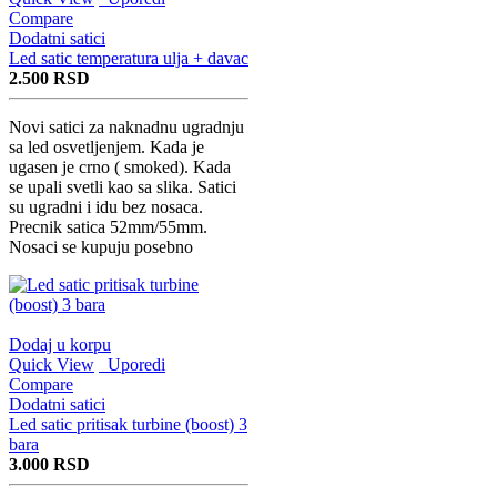
Compare
Dodatni satici
Led satic temperatura ulja + davac
2.500
RSD
Novi satici za naknadnu ugradnju
sa led osvetljenjem. Kada je
ugasen je crno ( smoked). Kada
se upali svetli kao sa slika. Satici
su ugradni i idu bez nosaca.
Precnik satica 52mm/55mm.
Nosaci se kupuju posebno
Dodaj u korpu
Quick View
Uporedi
Compare
Dodatni satici
Led satic pritisak turbine (boost) 3
bara
3.000
RSD