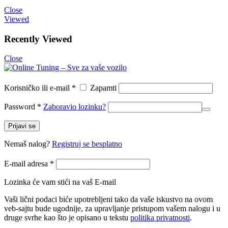
Close
Viewed
Recently Viewed
Close
Korisničko ili e-mail
*
Zapamti
Password
*
Zaboravio lozinku?
Prijavi se
Nemaš nalog?
Registruj se besplatno
E-mail adresa
*
Lozinka će vam stići na vaš E-mail
Vaši lični podaci biće upotrebljeni tako da vaše iskustvo na ovom
veb-sajtu bude ugodnije, za upravljanje pristupom vašem nalogu i u
druge svrhe kao što je opisano u tekstu
politika privatnosti
.