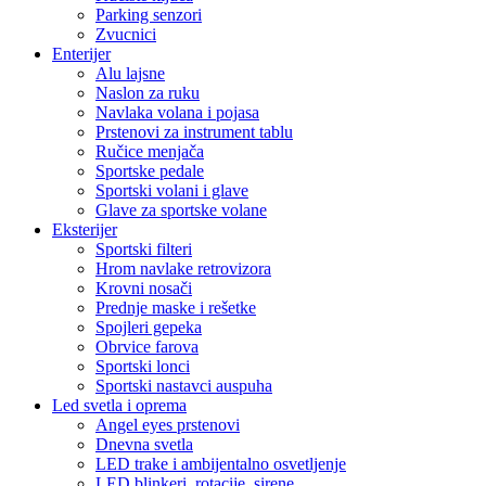
Parking senzori
Zvucnici
Enterijer
Alu lajsne
Naslon za ruku
Navlaka volana i pojasa
Prstenovi za instrument tablu
Ručice menjača
Sportske pedale
Sportski volani i glave
Glave za sportske volane
Eksterijer
Sportski filteri
Hrom navlake retrovizora
Krovni nosači
Prednje maske i rešetke
Spojleri gepeka
Obrvice farova
Sportski lonci
Sportski nastavci auspuha
Led svetla i oprema
Angel eyes prstenovi
Dnevna svetla
LED trake i ambijentalno osvetljenje
LED blinkeri, rotacije, sirene