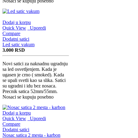
Nosaci se kupuju posebno
Dodaj u korpu
Quick View
Uporedi
Compare
Dodatni satici
Led satic vakum
3.000
RSD
Novi satici za naknadnu ugradnju
sa led osvetljenjem. Kada je
ugasen je crno ( smoked). Kada
se upali svetli kao sa slika. Satici
su ugradni i idu bez nosaca.
Precnik satica 52mm/55mm.
Nosaci se kupuju posebno
Dodaj u korpu
Quick View
Uporedi
Compare
Dodatni satici
Nosac satica 2 mesta - karbon