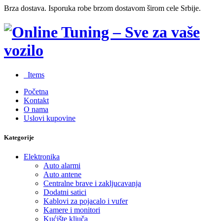
Brza dostava. Isporuka robe brzom dostavom širom cele Srbije.
0
Items
Početna
Kontakt
O nama
Uslovi kupovine
Kategorije
Elektronika
Auto alarmi
Auto antene
Centralne brave i zakljucavanja
Dodatni satici
Kablovi za pojacalo i vufer
Kamere i monitori
Kućište ključa