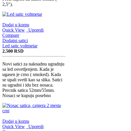
2,5″).
Dodaj u korpu
Quick View
Uporedi
Compare
Dodatni satici
Led satic voltmetar
2.500
RSD
Novi satici za naknadnu ugradnju
sa led osvetljenjem. Kada je
ugasen je crno ( smoked). Kada
se upali svetli kao sa slika. Satici
su ugradni i idu bez nosaca.
Precnik satica 52mm/55mm.
Nosaci se kupuju posebno
Dodaj u korpu
Quick View
Uporedi