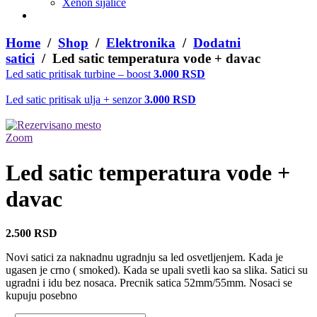
Xenon sijalice
Home
/
Shop
/
Elektronika
/
Dodatni
satici
/ Led satic temperatura vode + davac
Led satic pritisak turbine – boost
3.000
RSD
Led satic pritisak ulja + senzor
3.000
RSD
Zoom
Led satic temperatura vode +
davac
2.500
RSD
Novi satici za naknadnu ugradnju sa led osvetljenjem. Kada je
ugasen je crno ( smoked). Kada se upali svetli kao sa slika. Satici su
ugradni i idu bez nosaca. Precnik satica 52mm/55mm. Nosaci se
kupuju posebno