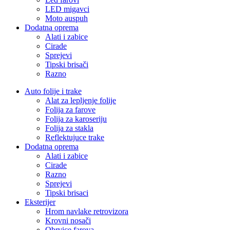
LED migavci
Moto auspuh
Dodatna oprema
Alati i zabice
Cirade
Sprejevi
Tipski brisači
Razno
Auto folije i trake
Alat za lepljenje folije
Folija za farove
Folija za karoseriju
Folija za stakla
Reflektujuce trake
Dodatna oprema
Alati i zabice
Cirade
Razno
Sprejevi
Tipski brisaci
Eksterijer
Hrom navlake retrovizora
Krovni nosači
Obrvice farova