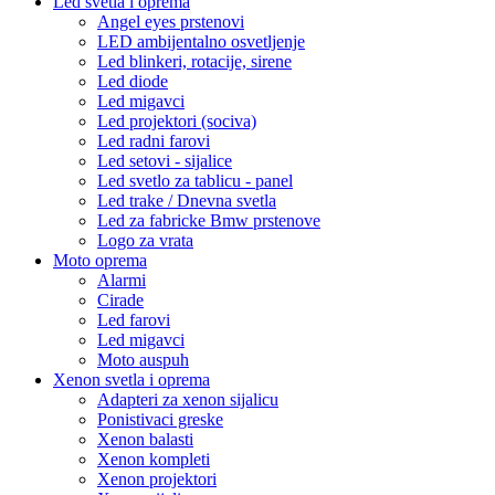
Led svetla i oprema
Angel eyes prstenovi
LED ambijentalno osvetljenje
Led blinkeri, rotacije, sirene
Led diode
Led migavci
Led projektori (sociva)
Led radni farovi
Led setovi - sijalice
Led svetlo za tablicu - panel
Led trake / Dnevna svetla
Led za fabricke Bmw prstenove
Logo za vrata
Moto oprema
Alarmi
Cirade
Led farovi
Led migavci
Moto auspuh
Xenon svetla i oprema
Adapteri za xenon sijalicu
Ponistivaci greske
Xenon balasti
Xenon kompleti
Xenon projektori