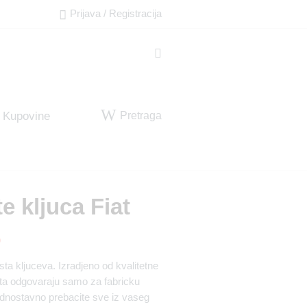
Prijava / Registracija
Pretraga
 Kupovine
e kljuca Fiat
D
sta kljuceva. Izradjeno od kvalitetne
sta odgovaraju samo za fabricku
ednostavno prebacite sve iz vaseg