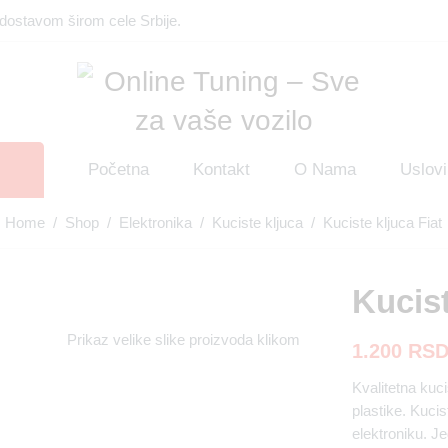
dostavom širom cele Srbije.
Početna
Kontakt
O Nama
Uslovi
Home
/
Shop
/
Elektronika
/
Kuciste kljuca
/ Kuciste kljuca Fiat
Kucist
Prikaz velike slike proizvoda klikom
1.200
RS
Kvalitetna kuci
plastike. Kuci
elektroniku. J