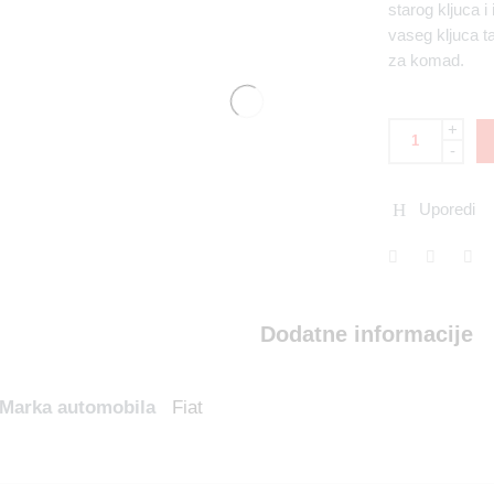
starog kljuca i
vaseg kljuca t
za komad.
+
-
Uporedi
Dodatne informacije
Marka automobila
Fiat