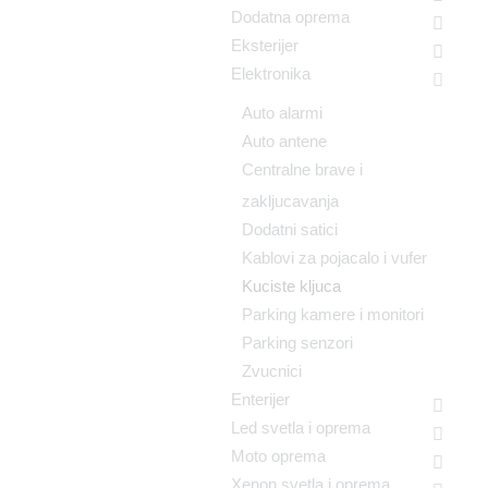
Dodatna oprema
Eksterijer
Elektronika
Auto alarmi
Auto antene
Centralne brave i
zakljucavanja
Dodatni satici
Kablovi za pojacalo i vufer
Kuciste kljuca
Parking kamere i monitori
Parking senzori
Zvucnici
Enterijer
Led svetla i oprema
Moto oprema
Xenon svetla i oprema