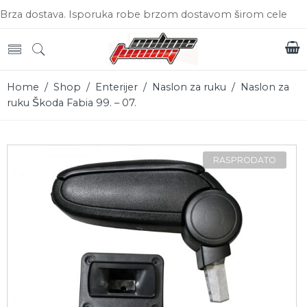
Brza dostava. Isporuka robe brzom dostavom širom cele
Srbije.
Home
/
Shop
/
Enterijer
/
Naslon za ruku
/ Naslon za
ruku Škoda Fabia 99. – 07.
RASPRODATO