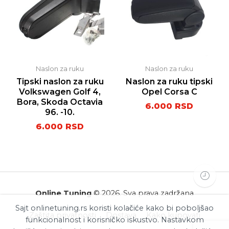
Naslon za ruku
Naslon za ruku
Tipski naslon za ruku
Naslon za ruku tipski
Volkswagen Golf 4,
Opel Corsa C
Bora, Skoda Octavia
6.000
RSD
96. -10.
6.000
RSD
Online Tuning
© 2026. Sva prava zadržana
Sajt onlinetuning.rs koristi kolačiće kako bi poboljšao
Zaštita privatnosti
Dostava
Kako kupovati
funkcionalnost i korisničko iskustvo. Nastavkom