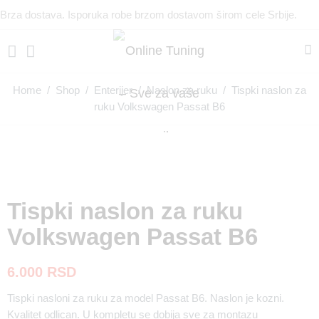
Brza dostava. Isporuka robe brzom dostavom širom cele Srbije.
Home
/
Shop
/
Enterijer
/
Naslon za ruku
/ Tispki naslon za
ruku Volkswagen Passat B6
Tispki naslon za ruku
Volkswagen Passat B6
6.000
RSD
Tispki nasloni za ruku za model Passat B6. Naslon je kozni.
Kvalitet odlican. U kompletu se dobija sve za montazu