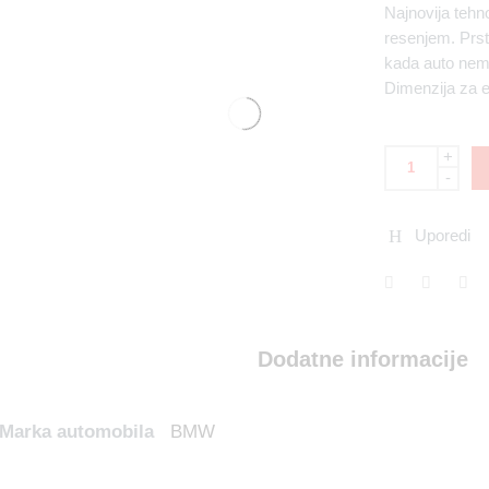
Najnovija tehn
resenjem. Prs
kada auto nema
Dimenzija za 
+
-
Uporedi
Dodatne informacije
Marka automobila
BMW