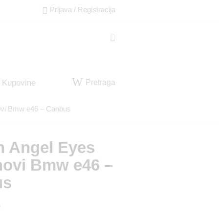
Prijava / Registracija
Pretraga
 Kupovine
ovi Bmw e46 – Canbus
n Angel Eyes
novi Bmw e46 –
us
D