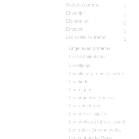
Dodatna oprema
Eksterijer
Elektronika
Enterijer
Led svetla i oprema
Angel eyes prstenovi
LED ambijentalno
osvetljenje
Led blinkeri, rotacije, sirene
Led diode
Led migavci
Led projektori (sociva)
Led radni farovi
Led setovi - sijalice
Led svetlo za tablicu - panel
Led trake / Dnevna svetla
Led za fabricke Bmw