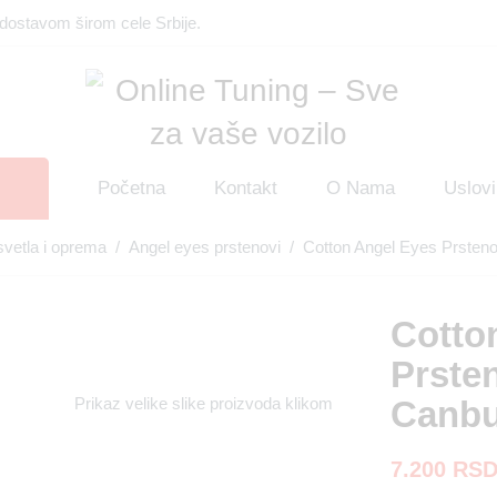
dostavom širom cele Srbije.
Početna
Kontakt
O Nama
Uslovi
svetla i oprema
/
Angel eyes prstenovi
/ Cotton Angel Eyes Prsten
Cotto
Prste
Canb
Prikaz velike slike proizvoda klikom
7.200
RS