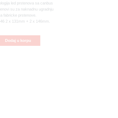
ologija led prstenova sa canbus
tenovi su za naknadnu ugradnju
 fabricke prstenove.
e46 2 x 131mm + 2 x 146mm.
Dodaj u korpu