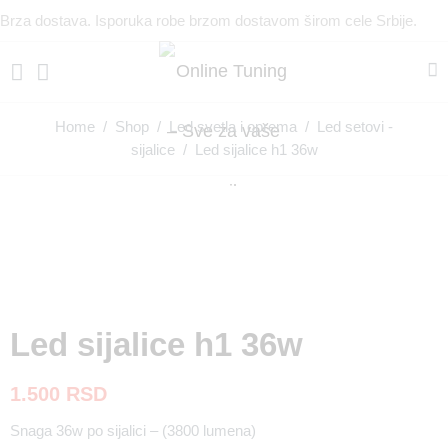
Brza dostava. Isporuka robe brzom dostavom širom cele Srbije.
Home
/
Shop
/
Led svetla i oprema
/
Led setovi -
sijalice
/ Led sijalice h1 36w
Led sijalice h1 36w
1.500
RSD
Snaga 36w po sijalici – (3800 lumena)