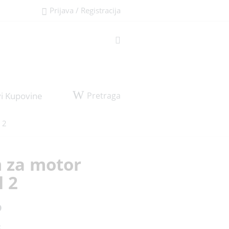
Prijava / Registracija
Pretraga
i Kupovine
 2
 za motor
 2
D
: