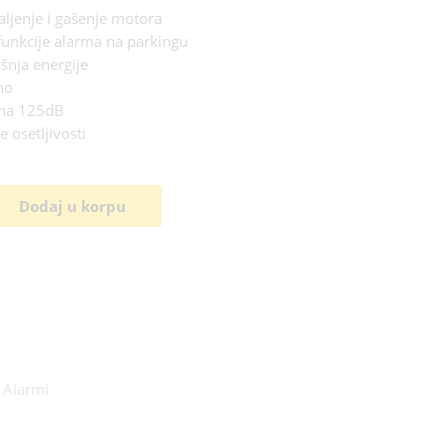
aljenje i gašenje motora
 funkcije alarma na parkingu
šnja energije
no
ena 125dB
 osetljivosti
Dodaj u korpu
:
Alarmi