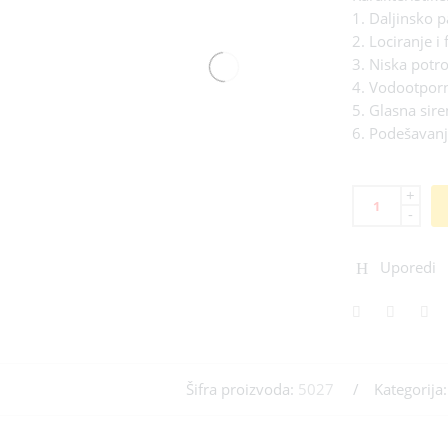
1. Daljinsko p
2. Lociranje i
3. Niska potro
4. Vodootpor
5. Glasna sir
6. Podešavanje
+
-
Uporedi
Šifra proizvoda:
5027
Kategorija