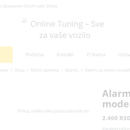
m dostavom širom cele Srbije.
Početna
Kontakt
O Nama
Uslov
ome
/
Shop
/
Moto oprema
/
Alarmi
/ Alarm za motor model
Alarm
model
Prikaz velike slike proizvoda klikom
2.400
RS
Karakteristike