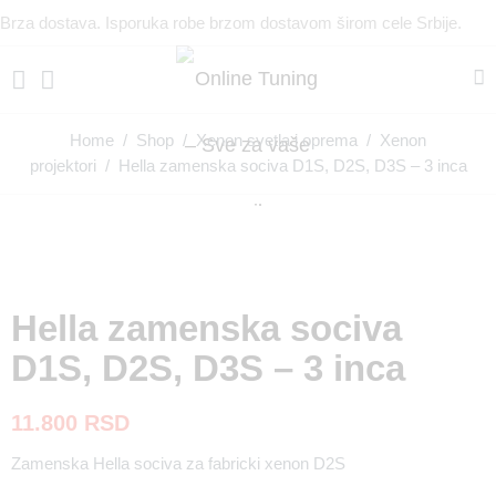
Brza dostava. Isporuka robe brzom dostavom širom cele Srbije.
Home
/
Shop
/
Xenon svetla i oprema
/
Xenon
projektori
/ Hella zamenska sociva D1S, D2S, D3S – 3 inca
Hella zamenska sociva
D1S, D2S, D3S – 3 inca
11.800
RSD
Zamenska Hella sociva za fabricki xenon D2S