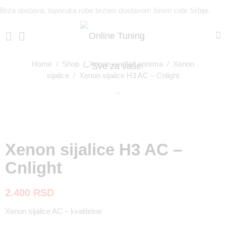
Brza dostava. Isporuka robe brzom dostavom širom cele Srbije.
Home
/
Shop
/
Xenon svetla i oprema
/
Xenon
sijalice
/ Xenon sijalice H3 AC – Cnlight
Xenon sijalice H3 AC –
Cnlight
2.400
RSD
Xenon sijalice AC – kvalitetne