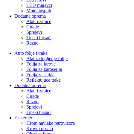
LED migavci
Moto auspuh
Dodatna oprema
Alati i zabice
Cirade
Sprejevi
Tipski brisači
Razno
Auto folije i trake
Alat za lepljenje folije
Folija za farove
Folija za karoseriju
Folija za stakla
Reflektujuce trake
Dodatna oprema
Alati i zabice
Cirade
Razno
Sprejevi
Tipski brisaci
Eksterijer
Hrom navlake retrovizora
Krovni nosači
Obrvice farova