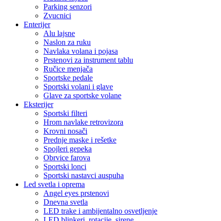
Parking senzori
Zvucnici
Enterijer
Alu lajsne
Naslon za ruku
Navlaka volana i pojasa
Prstenovi za instrument tablu
Ručice menjača
Sportske pedale
Sportski volani i glave
Glave za sportske volane
Eksterijer
Sportski filteri
Hrom navlake retrovizora
Krovni nosači
Prednje maske i rešetke
Spojleri gepeka
Obrvice farova
Sportski lonci
Sportski nastavci auspuha
Led svetla i oprema
Angel eyes prstenovi
Dnevna svetla
LED trake i ambijentalno osvetljenje
LED blinkeri, rotacije, sirene