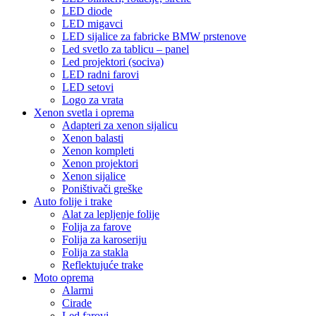
LED diode
LED migavci
LED sijalice za fabricke BMW prstenove
Led svetlo za tablicu – panel
Led projektori (sociva)
LED radni farovi
LED setovi
Logo za vrata
Xenon svetla i oprema
Adapteri za xenon sijalicu
Xenon balasti
Xenon kompleti
Xenon projektori
Xenon sijalice
Poništivači greške
Auto folije i trake
Alat za lepljenje folije
Folija za farove
Folija za karoseriju
Folija za stakla
Reflektujuće trake
Moto oprema
Alarmi
Cirade
Led farovi