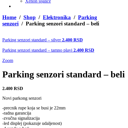
Xenon sijalice
Home
/
Shop
/
Elektronika
/
Parking
senzori
/ Parking senzori standard – beli
Parking senzori standard – silver
2.400
RSD
Parking senzori standard – tamno plavi
2.400
RSD
Zoom
Parking senzori standard – beli
2.400
RSD
Novi parkong senzori
-precnik rupe koja se busi je 22mm
-radna garancija
-zvučna signalizacija
-led displej (pokazuje udaljenost)