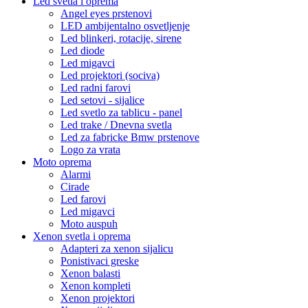
Led svetla i oprema
Angel eyes prstenovi
LED ambijentalno osvetljenje
Led blinkeri, rotacije, sirene
Led diode
Led migavci
Led projektori (sociva)
Led radni farovi
Led setovi - sijalice
Led svetlo za tablicu - panel
Led trake / Dnevna svetla
Led za fabricke Bmw prstenove
Logo za vrata
Moto oprema
Alarmi
Cirade
Led farovi
Led migavci
Moto auspuh
Xenon svetla i oprema
Adapteri za xenon sijalicu
Ponistivaci greske
Xenon balasti
Xenon kompleti
Xenon projektori