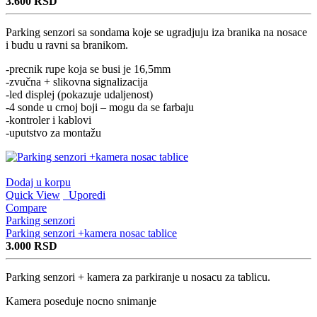
3.600
RSD
Parking senzori sa sondama koje se ugradjuju iza branika na nosace
i budu u ravni sa branikom.
-precnik rupe koja se busi je 16,5mm
-zvučna + slikovna signalizacija
-led displej (pokazuje udaljenost)
-4 sonde u crnoj boji – mogu da se farbaju
-kontroler i kablovi
-uputstvo za montažu
Dodaj u korpu
Quick View
Uporedi
Compare
Parking senzori
Parking senzori +kamera nosac tablice
3.000
RSD
Parking senzori + kamera za parkiranje u nosacu za tablicu.
Kamera poseduje nocno snimanje