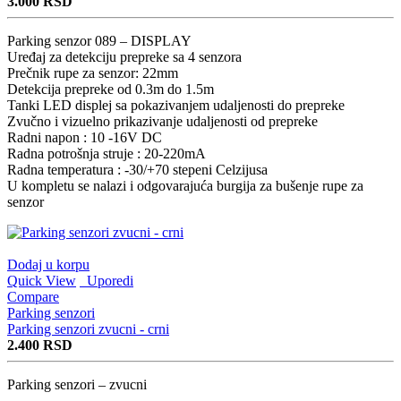
3.000
RSD
Parking senzor 089 – DISPLAY
Uređaj za detekciju prepreke sa 4 senzora
Prečnik rupe za senzor: 22mm
Detekcija prepreke od 0.3m do 1.5m
Tanki LED displej sa pokazivanjem udaljenosti do prepreke
Zvučno i vizuelno prikazivanje udaljenosti od prepreke
Radni napon : 10 -16V DC
Radna potrošnja struje : 20-220mA
Radna temperatura : -30/+70 stepeni Celzijusa
U kompletu se nalazi i odgovarajuća burgija za bušenje rupe za
senzor
Dodaj u korpu
Quick View
Uporedi
Compare
Parking senzori
Parking senzori zvucni - crni
2.400
RSD
Parking senzori – zvucni