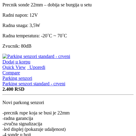
Precnik sonde 22mm – dobija se burgija u setu
Radni napon: 12V
Radna snaga: 3,5W
Radna temperatura: -20˚C ~ 70˚C
Zvucnik: 80dB
Dodaj u korpu
Quick View
Uporedi
Compare
Parking senzori
Parking senzori standard - crveni
2.400
RSD
Novi parkong senzori
-precnik rupe koja se busi je 22mm
-radna garancija
-zvučna signalizacija
-led displej (pokazuje udaljenost)
-4 sonde u boji