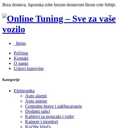
Brza dostava. Isporuka robe brzom dostavom širom cele Srbije.
0
Items
Početna
Kontakt
O nama
Uslovi kupovine
Kategorije
Elektronika
Auto alarmi
Auto antene
Centralne brave i zakljucavanja
Dodatni satici
Kablovi za pojacalo i vufer
Kamere i monitori
Kućište ključa