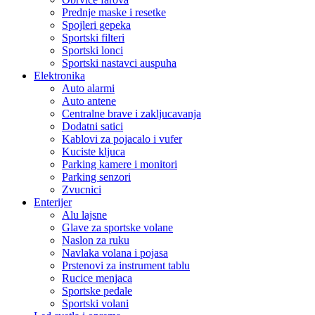
Prednje maske i resetke
Spojleri gepeka
Sportski filteri
Sportski lonci
Sportski nastavci auspuha
Elektronika
Auto alarmi
Auto antene
Centralne brave i zakljucavanja
Dodatni satici
Kablovi za pojacalo i vufer
Kuciste kljuca
Parking kamere i monitori
Parking senzori
Zvucnici
Enterijer
Alu lajsne
Glave za sportske volane
Naslon za ruku
Navlaka volana i pojasa
Prstenovi za instrument tablu
Rucice menjaca
Sportske pedale
Sportski volani