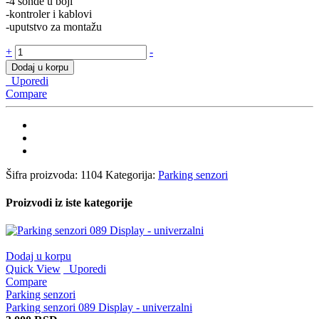
-4 sonde u boji
-kontroler i kablovi
-uputstvo za montažu
Parking
+
-
senzori
Dodaj u korpu
standard
Uporedi
-
Compare
beli
quantity
Šifra proizvoda:
1104
Kategorija:
Parking senzori
Proizvodi iz iste kategorije
Dodaj u korpu
Quick View
Uporedi
Compare
Parking senzori
Parking senzori 089 Display - univerzalni