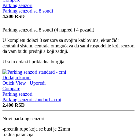
Parking senzori
Parking senzori sa 8 sondi
4.200
RSD
Parking senzori sa 8 sondi (4 napred i 4 pozadi)
U kompletu dolazi 8 senzora sa svojim kablovima, ekrančić i
centralni sistem. centrala omogućava da sami raspodelite koji senzori
da vam budu prednji a koji zadnji.
U setu dolazi i prikladna burgija.
Dodaj u korpu
Quick View
Uporedi
Compare
Parking senzori
Parking senzori standard - crni
2.400
RSD
Novi parkong senzori
-precnik rupe koja se busi je 22mm
-radna garancija