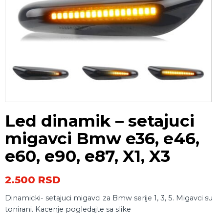
Led dinamik – setajuci
migavci Bmw e36, e46,
e60, e90, e87, X1, X3
2.500
RSD
Dinamicki- setajuci migavci za Bmw serije 1, 3, 5. Migavci su
tonirani. Kacenje pogledajte sa slike