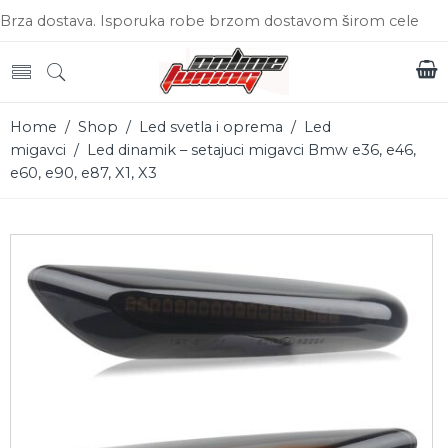
Brza dostava. Isporuka robe brzom dostavom širom cele
Srbije.
Home
/
Shop
/
Led svetla i oprema
/
Led
migavci
/ Led dinamik – setajuci migavci Bmw e36, e46,
e60, e90, e87, X1, X3