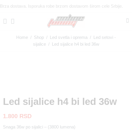
Brza dostava. Isporuka robe brzom dostavom širom cele Srbije.
Home
/
Shop
/
Led svetla i oprema
/
Led setovi -
sijalice
/ Led sijalice h4 bi led 36w
Led sijalice h4 bi led 36w
1.800
RSD
Snaga 36w po sijalici – (3800 lumena)