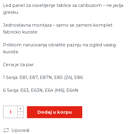
Led panel za osvetljenje tablice sa canbusom – ne javlja
gresku.
Jednostavna montaza – samo se zameni komplet
fabricko kuciste.
Prilikom narucivanja obratite paznju na izgled vaseg
kucista
Cena je za par.
1 Serija: E81, E87, E87N, E85 (Z4), E86
6 Serija: E63, E63N, E64 (M6), E64N
+
Dodaj u korpu
-
Uporedi