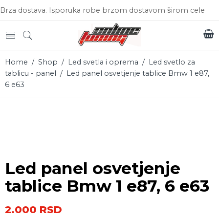
Brza dostava. Isporuka robe brzom dostavom širom cele
Srbije.
Home
/
Shop
/
Led svetla i oprema
/
Led svetlo za
tablicu - panel
/ Led panel osvetjenje tablice Bmw 1 e87,
6 e63
Led panel osvetjenje
tablice Bmw 1 e87, 6 e63
2.000
RSD