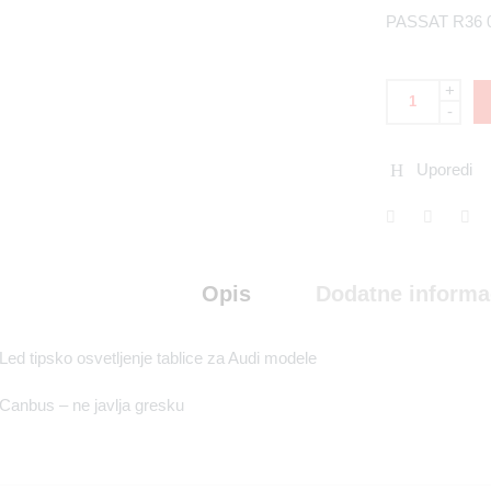
PASSAT R36 
+
-
Uporedi
Opis
Dodatne informa
Led tipsko osvetljenje tablice za Audi modele
Canbus – ne javlja gresku