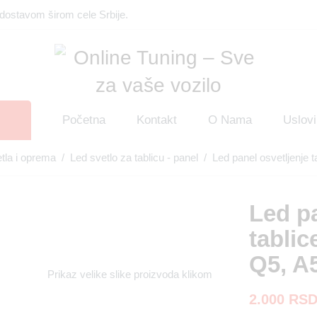
dostavom širom cele Srbije.
Početna
Kontakt
O Nama
Uslovi
tla i oprema
/
Led svetlo za tablicu - panel
/ Led panel osvetljenje t
Led pa
tablic
Q5, A
Prikaz velike slike proizvoda klikom
2.000
RS