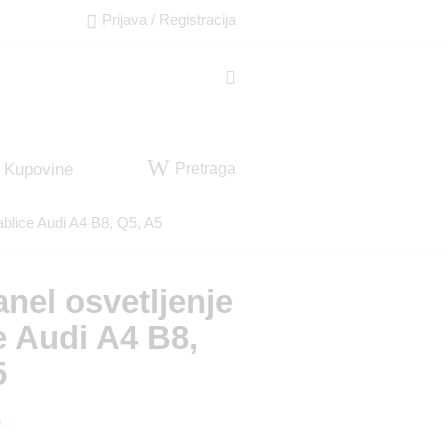
Prijava / Registracija
Pretraga
 Kupovine
ablice Audi A4 B8, Q5, A5
nel osvetljenje
e Audi A4 B8,
5
D