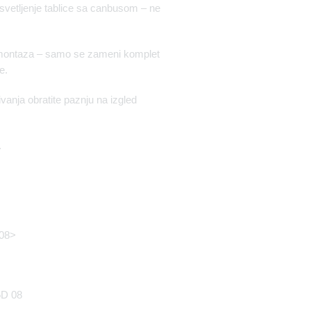
svetljenje tablice sa canbusom – ne
ontaza – samo se zameni komplet
e.
vanja obratite paznju na izgled
.
 08>
D 08