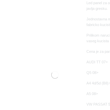
Led panel za o
javlja gresku.
Jednostavna m
fabricko kucist
Prilikom naruci
vaseg kucista
Cena je za par
AUDI TT 07>
Q5 08>
A4 4d/5d (B8)
A5 08>
VW PASSAT 5