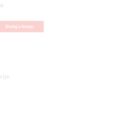
08
Dodaj u korpu
cije