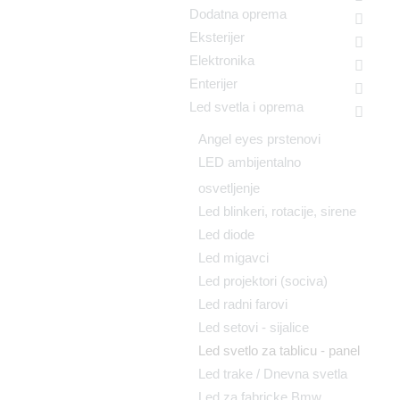
Dodatna oprema
Eksterijer
Elektronika
Enterijer
Led svetla i oprema
Angel eyes prstenovi
LED ambijentalno
osvetljenje
Led blinkeri, rotacije, sirene
Led diode
Led migavci
Led projektori (sociva)
Led radni farovi
Led setovi - sijalice
Led svetlo za tablicu - panel
Led trake / Dnevna svetla
Led za fabricke Bmw