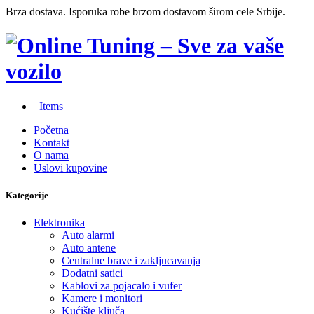
Brza dostava. Isporuka robe brzom dostavom širom cele Srbije.
0
Items
Početna
Kontakt
O nama
Uslovi kupovine
Kategorije
Elektronika
Auto alarmi
Auto antene
Centralne brave i zakljucavanja
Dodatni satici
Kablovi za pojacalo i vufer
Kamere i monitori
Kućište ključa