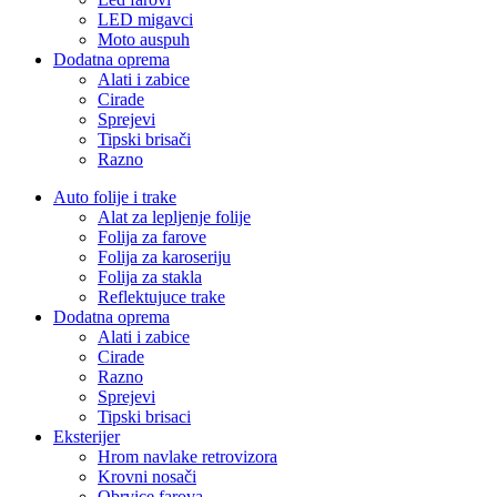
LED migavci
Moto auspuh
Dodatna oprema
Alati i zabice
Cirade
Sprejevi
Tipski brisači
Razno
Auto folije i trake
Alat za lepljenje folije
Folija za farove
Folija za karoseriju
Folija za stakla
Reflektujuce trake
Dodatna oprema
Alati i zabice
Cirade
Razno
Sprejevi
Tipski brisaci
Eksterijer
Hrom navlake retrovizora
Krovni nosači
Obrvice farova