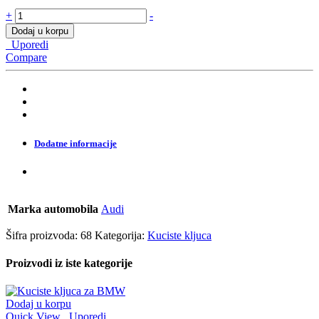
Kuciste
+
-
kljuca
Dodaj u korpu
Audi
Uporedi
-
Compare
smart
key
quantity
Dodatne informacije
Marka automobila
Audi
Šifra proizvoda:
68
Kategorija:
Kuciste kljuca
Proizvodi iz iste kategorije
Dodaj u korpu
Quick View
Uporedi