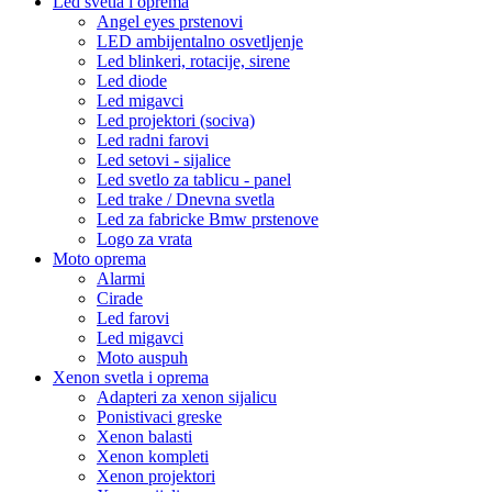
Led svetla i oprema
Angel eyes prstenovi
LED ambijentalno osvetljenje
Led blinkeri, rotacije, sirene
Led diode
Led migavci
Led projektori (sociva)
Led radni farovi
Led setovi - sijalice
Led svetlo za tablicu - panel
Led trake / Dnevna svetla
Led za fabricke Bmw prstenove
Logo za vrata
Moto oprema
Alarmi
Cirade
Led farovi
Led migavci
Moto auspuh
Xenon svetla i oprema
Adapteri za xenon sijalicu
Ponistivaci greske
Xenon balasti
Xenon kompleti
Xenon projektori