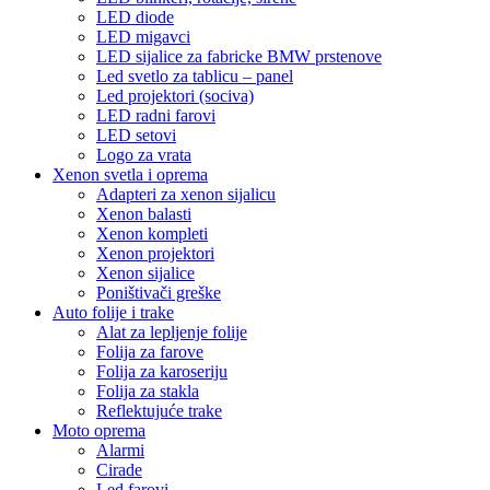
LED diode
LED migavci
LED sijalice za fabricke BMW prstenove
Led svetlo za tablicu – panel
Led projektori (sociva)
LED radni farovi
LED setovi
Logo za vrata
Xenon svetla i oprema
Adapteri za xenon sijalicu
Xenon balasti
Xenon kompleti
Xenon projektori
Xenon sijalice
Poništivači greške
Auto folije i trake
Alat za lepljenje folije
Folija za farove
Folija za karoseriju
Folija za stakla
Reflektujuće trake
Moto oprema
Alarmi
Cirade
Led farovi