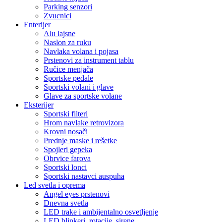
Parking senzori
Zvucnici
Enterijer
Alu lajsne
Naslon za ruku
Navlaka volana i pojasa
Prstenovi za instrument tablu
Ručice menjača
Sportske pedale
Sportski volani i glave
Glave za sportske volane
Eksterijer
Sportski filteri
Hrom navlake retrovizora
Krovni nosači
Prednje maske i rešetke
Spojleri gepeka
Obrvice farova
Sportski lonci
Sportski nastavci auspuha
Led svetla i oprema
Angel eyes prstenovi
Dnevna svetla
LED trake i ambijentalno osvetljenje
LED blinkeri, rotacije, sirene