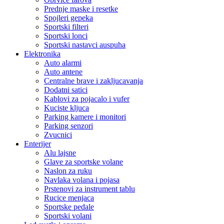
Prednje maske i resetke
Spojleri gepeka
Sportski filteri
Sportski lonci
Sportski nastavci auspuha
Elektronika
Auto alarmi
Auto antene
Centralne brave i zakljucavanja
Dodatni satici
Kablovi za pojacalo i vufer
Kuciste kljuca
Parking kamere i monitori
Parking senzori
Zvucnici
Enterijer
Alu lajsne
Glave za sportske volane
Naslon za ruku
Navlaka volana i pojasa
Prstenovi za instrument tablu
Rucice menjaca
Sportske pedale
Sportski volani